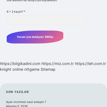
site adresim bu tarayıcıya kaydedilsin.
6 + 2 kaçtır?
*
https://bilgikadini.com
https://miz.com.tr
https://leh.com.tr
knight online
nttgame
Sitemap
SIDEBAR
SON YAZILAR
Ayak incinmesi nasıl anlaşılır ?
Ağustos 5, 2026