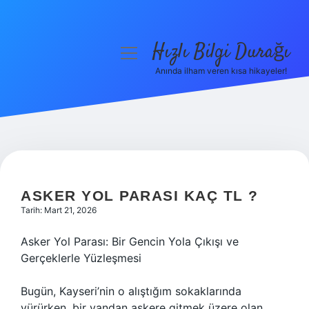
Hızlı Bilgi Durağı
menüyü
aç
Anında ilham veren kısa hikayeler!
Anasayfa
Gizlilik Politikası
Yasal Uyarı
Hakkımızda
ASKER YOL PARASI KAÇ TL ?
Tarih: Mart 21, 2026
Asker Yol Parası: Bir Gencin Yola Çıkışı ve
Gerçeklerle Yüzleşmesi
Bugün, Kayseri’nin o alıştığım sokaklarında
yürürken, bir yandan askere gitmek üzere olan