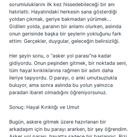
sorumluluklarını ilk kez hissedebileceği bir anı
hatırlattı. Hayatındaki herkesin sana gösterdiği
yoldan çıkmak, geriye bakmadan yürümek…
Gidilen yolda, paranın bir anlamı olurken, aslında
onun gerisinde başka bir şeylerin yokluğunu fark
ettim: Gerçekler, duygular, geleceğin belirsizliği.
Her şeyin sonu, o “asker yol parası”na kadar
gidiyordu. Onun peşinden gitmek, bir noktada seni,
tüm hayal kırıklıklarına rağmen bir adım daha
ileriye taşıyordu. O parayı, o anki umutsuzlukla
buluyor, ama sonra aslında bu yolun yalnızca
paradan ibaret olmadığını öğreniyorsunuz.
Sonuç: Hayal Kırıklığı ve Umut
Bugün, askere gitmek üzere hazırlanan bir
arkadaşım için bu parayı ararken, bir şey öğrendim.
Asker yol parası, hayatta sadece bir başlangıç. Bizi