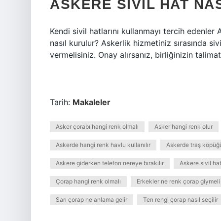
ASKERE SIVIL HAT NA
Kendi sivil hatlarını kullanmayı tercih edenler
nasıl kurulur? Askerlik hizmetiniz sırasında sivi
vermelisiniz. Onay alırsanız, birliğinizin talim
Tarih:
Makaleler
Asker çorabı hangi renk olmalı
Asker hangi renk olur
Askerde hangi renk havlu kullanılır
Askerde traş köpüğü 
Askere giderken telefon nereye bırakılır
Askere sivil ha
Çorap hangi renk olmalı
Erkekler ne renk çorap giymeli
Sarı çorap ne anlama gelir
Ten rengi çorap nasıl seçilir