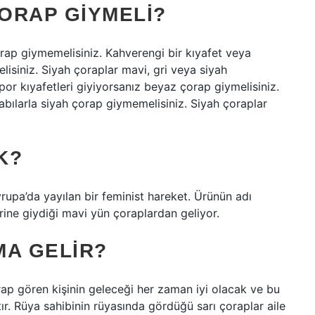
ORAP GIYMELI?
rap giymemelisiniz. Kahverengi bir kıyafet veya
isiniz. Siyah çoraplar mavi, gri veya siyah
or kıyafetleri giyiyorsanız beyaz çorap giymelisiniz.
bılarla siyah çorap giymemelisiniz. Siyah çoraplar
K?
vrupa’da yayılan bir feminist hareket. Ürünün adı
erine giydiği mavi yün çoraplardan geliyor.
MA GELIR?
ap gören kişinin geleceği her zaman iyi olacak ve bu
tır. Rüya sahibinin rüyasında gördüğü sarı çoraplar aile