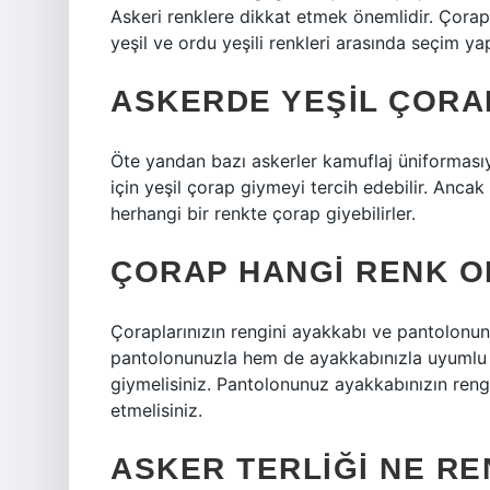
Askeri renklere dikkat etmek önemlidir. Çorapla
yeşil ve ordu yeşili renkleri arasında seçim yap
ASKERDE YEŞIL ÇORA
Öte yandan bazı askerler kamuflaj üniformasıy
için yeşil çorap giymeyi tercih edebilir. Ancak
herhangi bir renkte çorap giyebilirler.
ÇORAP HANGI RENK O
Çoraplarınızın rengini ayakkabı ve pantolonu
pantolonunuzla hem de ayakkabınızla uyumlu o
giymelisiniz. Pantolonunuz ayakkabınızın reng
etmelisiniz.
ASKER TERLIĞI NE RE