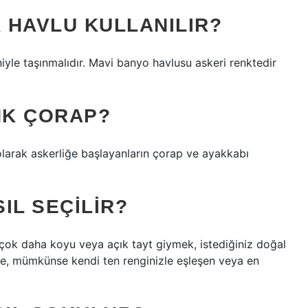
 HAVLU KULLANILIR?
niyle taşınmalıdır. Mavi banyo havlusu askeri renktedir
NK ÇORAP?
olarak askerliğe başlayanların çorap ve ayakkabı
IL SEÇILIR?
n çok daha koyu veya açık tayt giymek, istediğiniz doğal
le, mümkünse kendi ten renginizle eşleşen veya en