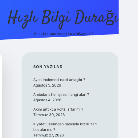
Hızlı Bilgi Durağı
Anında ilham veren kısa hikayeler!
ilbet giri
SIDEBAR
SON YAZILAR
Ayak incinmesi nasıl anlaşılır ?
Ağustos 5, 2026
Ambulans hemşiresi hangi alan ?
Ağustos 4, 2026
Akım arttıkça voltaj artar mı ?
Temmuz 30, 2026
Kıyafet üzerinden baskıyla kızlık zarı
bozulur mu ?
Temmuz 27, 2026