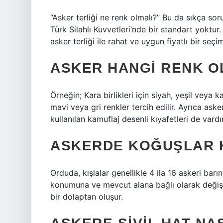
“Asker terliği ne renk olmalı?” Bu da sıkça sor
Türk Silahlı Kuvvetleri’nde bir standart yoktur
asker terliği ile rahat ve uygun fiyatlı bir seçi
ASKER HANGI RENK O
Örneğin; Kara birlikleri için siyah, yeşil veya k
mavi veya gri renkler tercih edilir. Ayrıca ask
kullanılan kamuflaj desenli kıyafetleri de vardır
ASKERDE KOĞUŞLAR K
Orduda, kışlalar genellikle 4 ila 16 askeri bar
konumuna ve mevcut alana bağlı olarak değişebil
bir dolaptan oluşur.