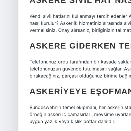
ASKERE SIVIL HAT NA
Kendi sivil hatlarını kullanmayı tercih edenler
nasıl kurulur? Askerlik hizmetiniz sırasında sivi
vermelisiniz. Onay alırsanız, birliğinizin talim
ASKERE GIDERKEN TE
Telefonunuz ordu tarafından bir kasada sakla
telefonunuzun güvende tutulmasını sağlar. Ask
bırakacağınız, parçası olduğunuz birime bağlıdı
ASKERIYEYE EŞOFMAN
Bundeswehr’in temel ekipmanı, her askerin stan
örneğin askeri iç çamaşırları, mevsime uyarlan
uygun yazlık veya kışlık botlar dahildir.