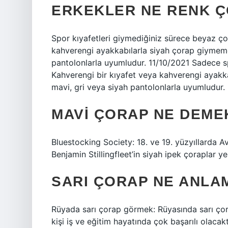
ERKEKLER NE RENK Ç
Spor kıyafetleri giymediğiniz sürece beyaz ço
kahverengi ayakkabılarla siyah çorap giymemel
pantolonlarla uyumludur. 11/10/2021 Sadece sp
Kahverengi bir kıyafet veya kahverengi ayakka
mavi, gri veya siyah pantolonlarla uyumludur.
MAVI ÇORAP NE DEME
Bluestocking Society: 18. ve 19. yüzyıllarda A
Benjamin Stillingfleet’in siyah ipek çoraplar y
SARI ÇORAP NE ANLA
Rüyada sarı çorap görmek: Rüyasında sarı çor
kişi iş ve eğitim hayatında çok başarılı olacak