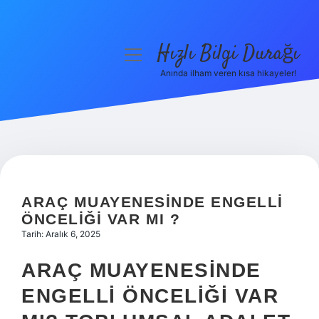
Hızlı Bilgi Durağı
menüyü
aç
Anında ilham veren kısa hikayeler!
Anasayfa
Gizlilik Politikası
Yasal Uyarı
Hakkımızda
ARAÇ MUAYENESINDE ENGELLI
ÖNCELIĞI VAR MI ?
Tarih: Aralık 6, 2025
ARAÇ MUAYENESINDE
ENGELLI ÖNCELIĞI VAR