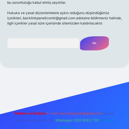
bu sorumluluğu kabul etmiş sayılırlar.
Hukuka ve yasal düzenlemelere aykırı olduğunu düşündüğünüz
içerikleri,
backlinkpanelicomtr@gmail.com
adresine bildirmeniz halinde,
ilgili içerikler yasal süre içerisinde sitemizden kaldırılacaktır.
Arama
t giriş yap
betexper bahis
Reklam ve İletişim:
E-mail:
backlinkpaneli@gmail.com
Teams:
forumhizmeti@gmail.com
Whatsapp: 0262 606 0 726
Telegram:
@karabul