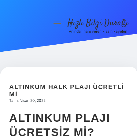
Hızlı Bilgi Durağı
menüyü
aç
Anında ilham veren kısa hikayeler!
Anasayfa
Gizlilik Politikası
Yasal Uyarı
Hakkımızda
ALTINKUM HALK PLAJI ÜCRETLI
MI
Tarih: Nisan 20, 2025
ALTINKUM PLAJI
ÜCRETSIZ MI?