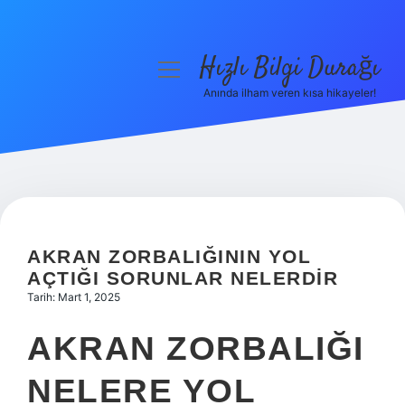
Hızlı Bilgi Durağı
menüyü
aç
Anında ilham veren kısa hikayeler!
Anasayfa
Gizlilik Politikası
Yasal Uyarı
Hakkımızda
AKRAN ZORBALIĞININ YOL
AÇTIĞI SORUNLAR NELERDIR
Tarih: Mart 1, 2025
AKRAN ZORBALIĞI
NELERE YOL