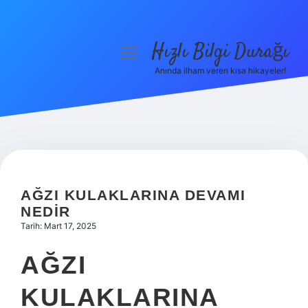
Hızlı Bilgi Durağı
menüyü
aç
Anında ilham veren kısa hikayeler!
Anasayfa
Gizlilik Politikası
Yasal Uyarı
Hakkımızda
AĞZI KULAKLARINA DEVAMI
NEDIR
Tarih: Mart 17, 2025
AĞZI
KULAKLARINA