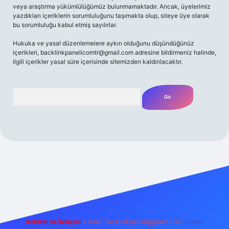
veya araştırma yükümlülüğümüz bulunmamaktadır. Ancak, üyelerimiz
yazdıkları içeriklerin sorumluluğunu taşımakta olup, siteye üye olarak
bu sorumluluğu kabul etmiş sayılırlar.
Hukuka ve yasal düzenlemelere aykırı olduğunu düşündüğünüz
içerikleri,
backlinkpanelicomtr@gmail.com
adresine bildirmeniz halinde,
ilgili içerikler yasal süre içerisinde sitemizden kaldırılacaktır.
Arama
iriş yap
betexper bahis
Reklam ve İletişim:
E-mail:
backlinkpaneli@gmail.com
Teams: