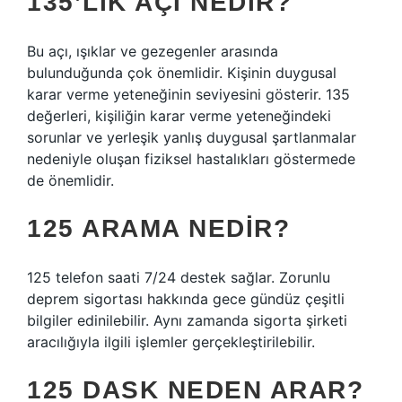
135’LIK AÇI NEDIR?
Bu açı, ışıklar ve gezegenler arasında
bulunduğunda çok önemlidir. Kişinin duygusal
karar verme yeteneğinin seviyesini gösterir. 135
değerleri, kişiliğin karar verme yeteneğindeki
sorunlar ve yerleşik yanlış duygusal şartlanmalar
nedeniyle oluşan fiziksel hastalıkları göstermede
de önemlidir.
125 ARAMA NEDIR?
125 telefon saati 7/24 destek sağlar. Zorunlu
deprem sigortası hakkında gece gündüz çeşitli
bilgiler edinilebilir. Aynı zamanda sigorta şirketi
aracılığıyla ilgili işlemler gerçekleştirilebilir.
125 DASK NEDEN ARAR?