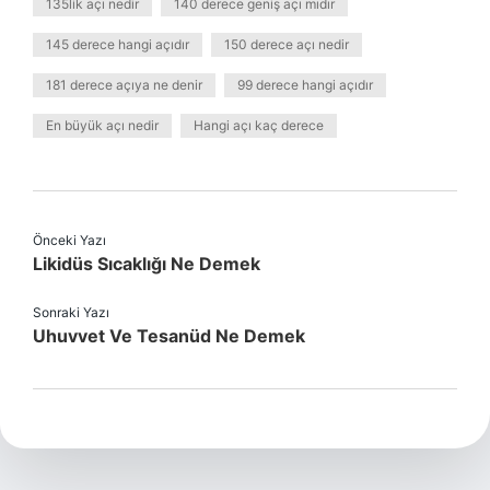
135lik açı nedir
140 derece geniş açı mıdır
145 derece hangi açıdır
150 derece açı nedir
181 derece açıya ne denir
99 derece hangi açıdır
En büyük açı nedir
Hangi açı kaç derece
Önceki Yazı
Likidüs Sıcaklığı Ne Demek
Sonraki Yazı
Uhuvvet Ve Tesanüd Ne Demek