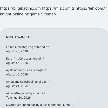
https://bilgikadini.com
https://miz.com.tr
https://leh.com.tr
knight online
nttgame
Sitemap
SIDEBAR
SON YAZILAR
En tehlikeli ateş kaç derecedir ?
Ağustos 6, 2026
Kur’an’ın dört esası nelerdir ?
Ağustos 6, 2026
Ayak incinmesi nasıl anlaşılır ?
Ağustos 5, 2026
Ambulans hemşiresi hangi alan ?
Ağustos 4, 2026
Akım arttıkça voltaj artar mı ?
Temmuz 30, 2026
Kıyafet üzerinden baskıyla kızlık zarı bozulur mu ?