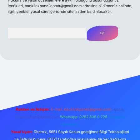
Hukuka ve yasal düzenlemelere aykırı olduğunu düşündüğünüz
içerikleri,
backlinkpanelicomtr@gmail.com
adresine bildirmeniz halinde,
ilgili içerikler yasal süre içerisinde sitemizden kaldırılacaktır.
Arama
riş yap
betexper bahis
Reklam ve İletişim:
E-mail:
backlinkpaneli@gmail.com
Teams:
forumhizmeti@gmail.com
Whatsapp: 0262 606 0 726
Telegram:
@karabul
Yasal Uyarı:
Sitemiz, 5651 Sayılı Kanun gereğince Bilgi Teknolojileri
ve İletişim Kurumu (BTK) tarafından onaylanmış bir Yer Sağlayıcı