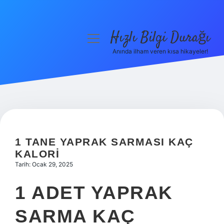
Hızlı Bilgi Durağı
menüyü
aç
Anında ilham veren kısa hikayeler!
Anasayfa
Gizlilik Politikası
Yasal Uyarı
Hakkımızda
1 TANE YAPRAK SARMASI KAÇ
KALORI
Tarih: Ocak 29, 2025
1 ADET YAPRAK
SARMA KAÇ