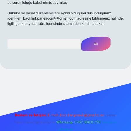
bu sorumluluğu kabul etmiş sayılırlar.
Hukuka ve yasal düzenlemelere aykırı olduğunu düşündüğünüz
içerikleri,
backlinkpanelicomtr@gmail.com
adresine bildirmeniz halinde,
ilgili içerikler yasal süre içerisinde sitemizden kaldırılacaktır.
Arama
 giriş yap
betexper bahis
Reklam ve İletişim:
E-mail:
backlinkpaneli@gmail.com
Teams:
forumhizmeti@gmail.com
Whatsapp: 0262 606 0 726
Telegram:
@karabul