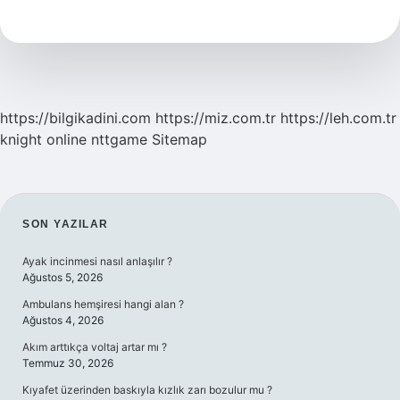
Için
Yorgan
Yakmak
Ne
Demek
https://bilgikadini.com
https://miz.com.tr
https://leh.com.tr
knight online
nttgame
Sitemap
SIDEBAR
SON YAZILAR
Ayak incinmesi nasıl anlaşılır ?
Ağustos 5, 2026
Ambulans hemşiresi hangi alan ?
Ağustos 4, 2026
Akım arttıkça voltaj artar mı ?
Temmuz 30, 2026
Kıyafet üzerinden baskıyla kızlık zarı bozulur mu ?