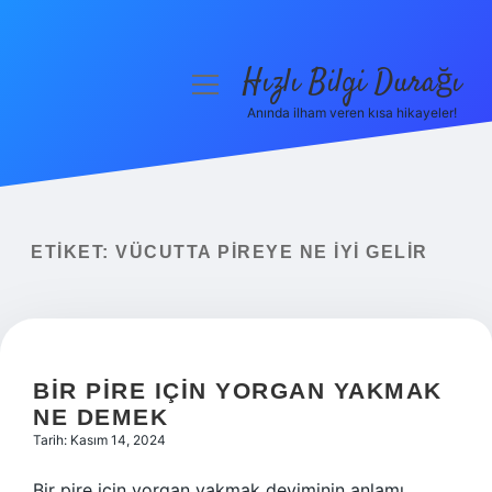
Hızlı Bilgi Durağı
menüyü
aç
Anında ilham veren kısa hikayeler!
Anasayfa
Gizlilik Politikası
Yasal Uyarı
ETIKET:
VÜCUTTA PIREYE NE IYI GELIR
Hakkımızda
BIR PIRE IÇIN YORGAN YAKMAK
NE DEMEK
Tarih: Kasım 14, 2024
Bir pire için yorgan yakmak deyiminin anlamı