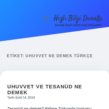
Hızlı Bilgi Durağı
menüyü
aç
Anında ilham veren kısa hikayeler!
Anasayfa
Gizlilik Politikası
Yasal Uyarı
ETIKET:
UHUVVET NE DEMEK TÜRKÇE
Hakkımızda
UHUVVET VE TESANÜD NE
DEMEK
Tarih: Eylül 14, 2024
Tesanüd ne demek? Kelime Türkçede toplumu