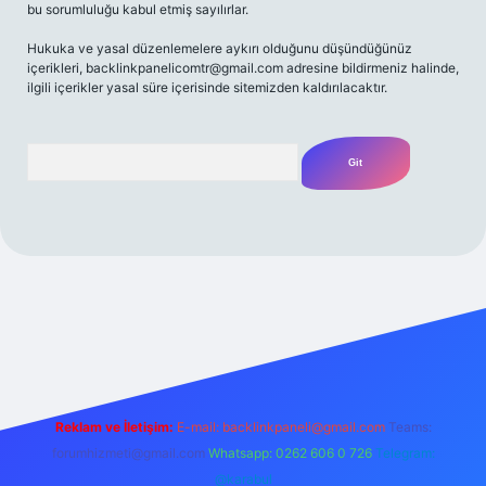
bu sorumluluğu kabul etmiş sayılırlar.
Hukuka ve yasal düzenlemelere aykırı olduğunu düşündüğünüz
içerikleri,
backlinkpanelicomtr@gmail.com
adresine bildirmeniz halinde,
ilgili içerikler yasal süre içerisinde sitemizden kaldırılacaktır.
Arama
 bahis
Reklam ve İletişim:
E-mail:
backlinkpaneli@gmail.com
Teams:
forumhizmeti@gmail.com
Whatsapp: 0262 606 0 726
Telegram:
@karabul