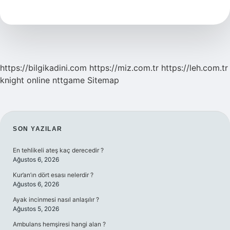
Tesanüd
Ne
Demek
https://bilgikadini.com
https://miz.com.tr
https://leh.com.tr
knight online
nttgame
Sitemap
SIDEBAR
SON YAZILAR
En tehlikeli ateş kaç derecedir ?
Ağustos 6, 2026
Kur’an’ın dört esası nelerdir ?
Ağustos 6, 2026
Ayak incinmesi nasıl anlaşılır ?
Ağustos 5, 2026
Ambulans hemşiresi hangi alan ?