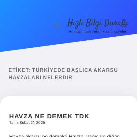
Hızlı Bilgi Durağı
menüyü
aç
Anında ilham veren kısa hikayeler!
Anasayfa
Gizlilik Politikası
Yasal Uyarı
ETIKET:
TÜRKIYEDE BAŞLICA AKARSU
HAVZALARI NELERDIR
Hakkımızda
HAVZA NE DEMEK TDK
Tarih: Şubat 21, 2025
Havza akarsu ne demek? Havza, yağış ve diğer