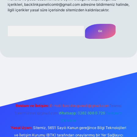
içerikleri,
backlinkpanelicomtr@gmail.com
adresine bildirmeniz halinde,
ilgili içerikler yasal süre içerisinde sitemizden kaldırılacaktır.
Arama
 giriş yap
betexper bahis
Reklam ve İletişim:
E-mail:
backlinkpaneli@gmail.com
Teams:
forumhizmeti@gmail.com
Whatsapp: 0262 606 0 726
Telegram:
@karabul
Yasal Uyarı:
Sitemiz, 5651 Sayılı Kanun gereğince Bilgi Teknolojileri
ve İletişim Kurumu (BTK) tarafından onaylanmış bir Yer Sağlayıcı