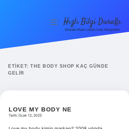
Hızlı Bilgi Durağı
menüyü
aç
Anında ilham veren kısa hikayeler!
Anasayfa
Gizlilik Politikası
Yasal Uyarı
ETIKET:
THE BODY SHOP KAÇ GÜNDE
GELIR
Hakkımızda
LOVE MY BODY NE
Tarih: Ocak 12, 2025
Love my body kimin markası? 2008 yılında