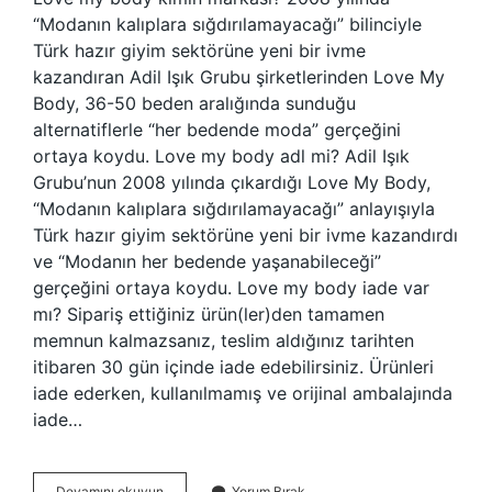
“Modanın kalıplara sığdırılamayacağı” bilinciyle
Türk hazır giyim sektörüne yeni bir ivme
kazandıran Adil Işık Grubu şirketlerinden Love My
Body, 36-50 beden aralığında sunduğu
alternatiflerle “her bedende moda” gerçeğini
ortaya koydu. Love my body adl mi? Adil Işık
Grubu’nun 2008 yılında çıkardığı Love My Body,
“Modanın kalıplara sığdırılamayacağı” anlayışıyla
Türk hazır giyim sektörüne yeni bir ivme kazandırdı
ve “Modanın her bedende yaşanabileceği”
gerçeğini ortaya koydu. Love my body iade var
mı? Sipariş ettiğiniz ürün(ler)den tamamen
memnun kalmazsanız, teslim aldığınız tarihten
itibaren 30 gün içinde iade edebilirsiniz. Ürünleri
iade ederken, kullanılmamış ve orijinal ambalajında ​​
iade…
Love
Devamını okuyun
Yorum Bırak