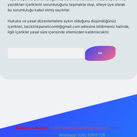
yazdıkları içeriklerin sorumluluğunu taşımakta olup, siteye üye olarak
bu sorumluluğu kabul etmiş sayılırlar.
Hukuka ve yasal düzenlemelere aykırı olduğunu düşündüğünüz
içerikleri,
backlinkpanelicomtr@gmail.com
adresine bildirmeniz halinde,
ilgili içerikler yasal süre içerisinde sitemizden kaldırılacaktır.
Arama
 bahis
Reklam ve İletişim:
E-mail:
backlinkpaneli@gmail.com
Teams:
forumhizmeti@gmail.com
Whatsapp: 0262 606 0 726
Telegram: