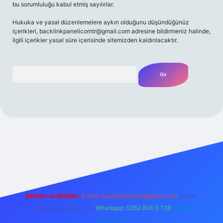
bu sorumluluğu kabul etmiş sayılırlar.
Hukuka ve yasal düzenlemelere aykırı olduğunu düşündüğünüz
içerikleri,
backlinkpanelicomtr@gmail.com
adresine bildirmeniz halinde,
ilgili içerikler yasal süre içerisinde sitemizden kaldırılacaktır.
Arama
 bahis
Reklam ve İletişim:
E-mail:
backlinkpaneli@gmail.com
Teams:
forumhizmeti@gmail.com
Whatsapp: 0262 606 0 726
Telegram:
@karabul