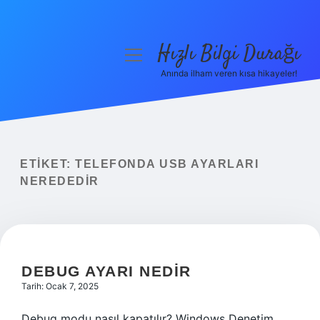
Hızlı Bilgi Durağı
menüyü
aç
Anında ilham veren kısa hikayeler!
Anasayfa
Gizlilik Politikası
Yasal Uyarı
ETIKET:
TELEFONDA USB AYARLARI
NEREDEDIR
Hakkımızda
DEBUG AYARI NEDIR
Tarih: Ocak 7, 2025
Debug modu nasıl kapatılır? Windows Denetim