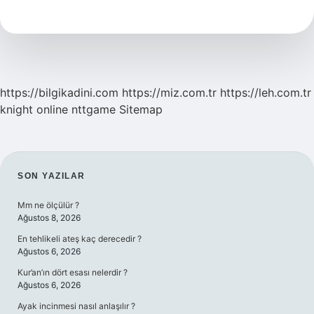
Nedir
https://bilgikadini.com
https://miz.com.tr
https://leh.com.tr
knight online
nttgame
Sitemap
SIDEBAR
SON YAZILAR
Mm ne ölçülür ?
Ağustos 8, 2026
En tehlikeli ateş kaç derecedir ?
Ağustos 6, 2026
Kur’an’ın dört esası nelerdir ?
Ağustos 6, 2026
Ayak incinmesi nasıl anlaşılır ?