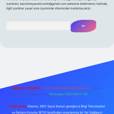
içerikleri,
backlinkpanelicomtr@gmail.com
adresine bildirmeniz halinde,
ilgili içerikler yasal süre içerisinde sitemizden kaldırılacaktır.
Arama
t giriş yap
betexper bahis
Reklam ve İletişim:
E-mail:
backlinkpaneli@gmail.com
Teams:
forumhizmeti@gmail.com
Whatsapp: 0262 606 0 726
Telegram:
@karabul
Yasal Uyarı:
Sitemiz, 5651 Sayılı Kanun gereğince Bilgi Teknolojileri
ve İletişim Kurumu (BTK) tarafından onaylanmış bir Yer Sağlayıcı