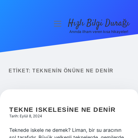
Hızlı Bilgi Durağı
menüyü
aç
Anında ilham veren kısa hikayeler!
Anasayfa
Gizlilik Politikası
Yasal Uyarı
ETIKET:
TEKNENIN ÖNÜNE NE DENIR
Hakkımızda
TEKNE ISKELESINE NE DENIR
Tarih: Eylül 8, 2024
Teknede iskele ne demek? Liman, bir su aracının
sol tarafıdır. Büyük yelkenli teknelerde, gemilerde