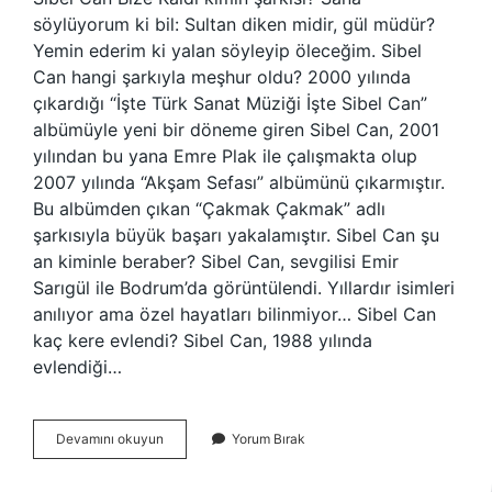
söylüyorum ki bil: Sultan diken midir, gül müdür?
Yemin ederim ki yalan söyleyip öleceğim. Sibel
Can hangi şarkıyla meşhur oldu? 2000 yılında
çıkardığı “İşte Türk Sanat Müziği İşte Sibel Can”
albümüyle yeni bir döneme giren Sibel Can, 2001
yılından bu yana Emre Plak ile çalışmakta olup
2007 yılında “Akşam Sefası” albümünü çıkarmıştır.
Bu albümden çıkan “Çakmak Çakmak” adlı
şarkısıyla büyük başarı yakalamıştır. Sibel Can şu
an kiminle beraber? Sibel Can, sevgilisi Emir
Sarıgül ile Bodrum’da görüntülendi. Yıllardır isimleri
anılıyor ama özel hayatları bilinmiyor… Sibel Can
kaç kere evlendi? Sibel Can, 1988 yılında
evlendiği…
Sibel
Devamını okuyun
Yorum Bırak
Can
Bize