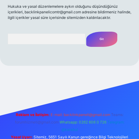
Hukuka ve yasal düzenlemelere aykırı olduğunu düşündüğünüz
içerikleri,
backlinkpanelicomtr@gmail.com
adresine bildirmeniz halinde,
ilgili içerikler yasal süre içerisinde sitemizden kaldırılacaktır.
Arama
 giriş yap
betexper bahis
Reklam ve İletişim:
E-mail:
backlinkpaneli@gmail.com
Teams:
forumhizmeti@gmail.com
Whatsapp: 0262 606 0 726
Telegram:
@karabul
Yasal Uyarı:
Sitemiz, 5651 Sayılı Kanun gereğince Bilgi Teknolojileri