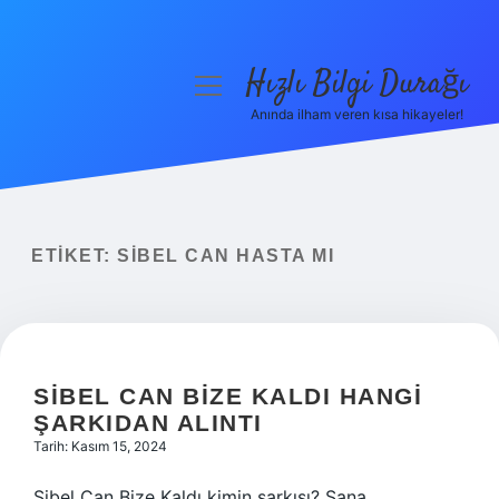
Hızlı Bilgi Durağı
menüyü
aç
Anında ilham veren kısa hikayeler!
Anasayfa
Gizlilik Politikası
Yasal Uyarı
ETIKET:
SIBEL CAN HASTA MI
Hakkımızda
SIBEL CAN BIZE KALDI HANGI
ŞARKIDAN ALINTI
Tarih: Kasım 15, 2024
Sibel Can Bize Kaldı kimin şarkısı? Sana