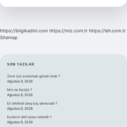
Kaldı
Hangi
Şarkıdan
Alıntı
https://bilgikadini.com
https://miz.com.tr
https://leh.com.tr
Sitemap
SIDEBAR
SON YAZILAR
Zevk için avlanmak günah mıdır ?
Ağustos 9, 2026
Mm ne ölçülür ?
Ağustos 8, 2026
En tehlikeli ateş kaç derecedir ?
Ağustos 6, 2026
Kur’an’ın dört esası nelerdir ?
Ağustos 6, 2026