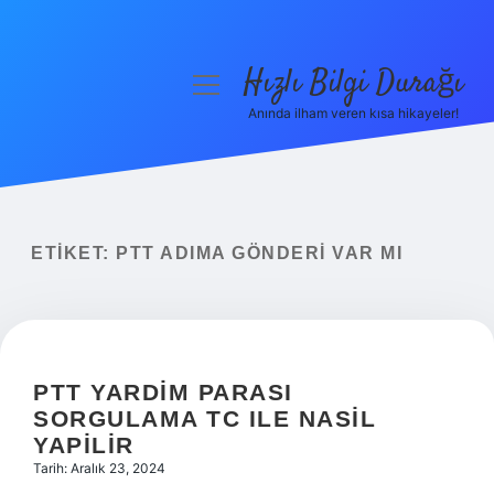
Hızlı Bilgi Durağı
menüyü
aç
Anında ilham veren kısa hikayeler!
Anasayfa
Gizlilik Politikası
Yasal Uyarı
ETIKET:
PTT ADIMA GÖNDERI VAR MI
Hakkımızda
PTT YARDIM PARASI
SORGULAMA TC ILE NASIL
YAPILIR
Tarih: Aralık 23, 2024