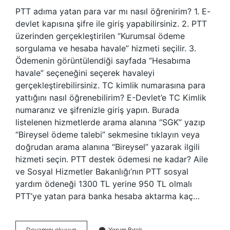
PTT adıma yatan para var mı nasıl öğrenirim? 1. E-
devlet kapısına şifre ile giriş yapabilirsiniz. 2. PTT
üzerinden gerçekleştirilen “Kurumsal ödeme
sorgulama ve hesaba havale” hizmeti seçilir. 3.
Ödemenin görüntülendiği sayfada “Hesabıma
havale” seçeneğini seçerek havaleyi
gerçekleştirebilirsiniz. TC kimlik numarasına para
yattığını nasıl öğrenebilirim? E-Devlet’e TC Kimlik
numaranız ve şifrenizle giriş yapın. Burada
listelenen hizmetlerde arama alanına “SGK” yazıp
“Bireysel ödeme talebi” sekmesine tıklayın veya
doğrudan arama alanına “Bireysel” yazarak ilgili
hizmeti seçin. PTT destek ödemesi ne kadar? Aile
ve Sosyal Hizmetler Bakanlığı’nın PTT sosyal
yardım ödeneği 1300 TL yerine 950 TL olmalı
PTT’ye yatan para banka hesaba aktarma kaç…
Ptt
Devamını okuyun
Yorum Bırak