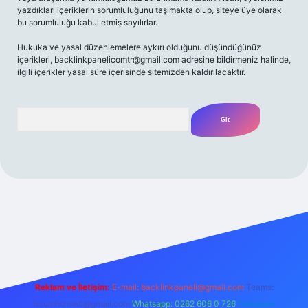
yazdıkları içeriklerin sorumluluğunu taşımakta olup, siteye üye olarak
bu sorumluluğu kabul etmiş sayılırlar.
Hukuka ve yasal düzenlemelere aykırı olduğunu düşündüğünüz
içerikleri,
backlinkpanelicomtr@gmail.com
adresine bildirmeniz halinde,
ilgili içerikler yasal süre içerisinde sitemizden kaldırılacaktır.
Arama
 bahis
Reklam ve İletişim:
E-mail:
backlinkpaneli@gmail.com
Teams:
forumhizmeti@gmail.com
Whatsapp: 0262 606 0 726
Telegram: