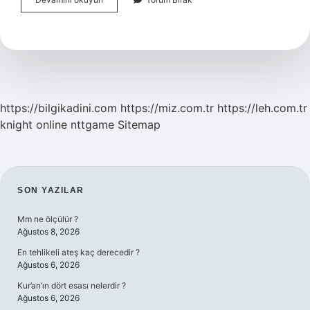
Yardim
Parası
Sorgulama
Tc
Ile
Nasil
Yapilir
https://bilgikadini.com
https://miz.com.tr
https://leh.com.tr
knight online
nttgame
Sitemap
SIDEBAR
SON YAZILAR
Mm ne ölçülür ?
Ağustos 8, 2026
En tehlikeli ateş kaç derecedir ?
Ağustos 6, 2026
Kur’an’ın dört esası nelerdir ?
Ağustos 6, 2026