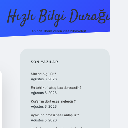
Hızlı Bilgi Durağı
Anında ilham veren kısa hikayeler!
ilbet giriş yap
betexper bahis
SIDEBAR
SON YAZILAR
Mm ne ölçülür ?
Ağustos 8, 2026
En tehlikeli ateş kaç derecedir ?
Ağustos 6, 2026
Kur’an’ın dört esası nelerdir ?
Ağustos 6, 2026
Ayak incinmesi nasıl anlaşılır ?
Ağustos 5, 2026