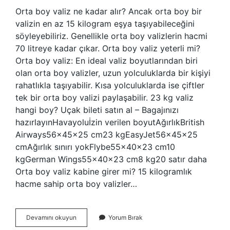
Orta boy valiz ne kadar alır? Ancak orta boy bir
valizin en az 15 kilogram eşya taşıyabileceğini
söyleyebiliriz. Genellikle orta boy valizlerin hacmi
70 litreye kadar çıkar. Orta boy valiz yeterli mi?
Orta boy valiz: En ideal valiz boyutlarından biri
olan orta boy valizler, uzun yolculuklarda bir kişiyi
rahatlıkla taşıyabilir. Kısa yolculuklarda ise çiftler
tek bir orta boy valizi paylaşabilir. 23 kg valiz
hangi boy? Uçak bileti satın al – Bagajınızı
hazırlayınHavayoluİzin verilen boyutAğırlıkBritish
Airways56x45x25 cm23 kgEasyJet56x45x25
cmAğırlık sınırı yokFlybe55x40x23 cm10
kgGerman Wings55x40x23 cm8 kg20 satır daha
Orta boy valiz kabine girer mi? 15 kilogramlık
hacme sahip orta boy valizler…
Orta
Devamını okuyun
Yorum Bırak
Boy