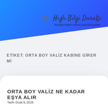
Hızlı Bilgi Durağı
menüyü
aç
Anında ilham veren kısa hikayeler!
Anasayfa
Gizlilik Politikası
Yasal Uyarı
ETIKET:
ORTA BOY VALIZ KABINE GIRER
MI
Hakkımızda
ORTA BOY VALIZ NE KADAR
EŞYA ALIR
Tarih: Ocak 6, 2025