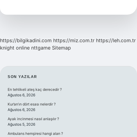
Valiz
Ne
Kadar
Eşya
Alır
https://bilgikadini.com
https://miz.com.tr
https://leh.com.tr
knight online
nttgame
Sitemap
SIDEBAR
SON YAZILAR
En tehlikeli ateş kaç derecedir ?
Ağustos 6, 2026
Kur’an’ın dört esası nelerdir ?
Ağustos 6, 2026
Ayak incinmesi nasıl anlaşılır ?
Ağustos 5, 2026
Ambulans hemşiresi hangi alan ?