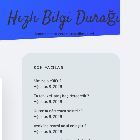
Hızlı Bilgi Durağı
Anında ilham veren kısa hikayeler!
ilbet giriş yap
betexper bahis
SIDEBAR
SON YAZILAR
Mm ne ölçülür ?
Ağustos 8, 2026
En tehlikeli ateş kaç derecedir ?
Ağustos 6, 2026
Kur’an’ın dört esası nelerdir ?
Ağustos 6, 2026
Ayak incinmesi nasıl anlaşılır ?
Ağustos 5, 2026