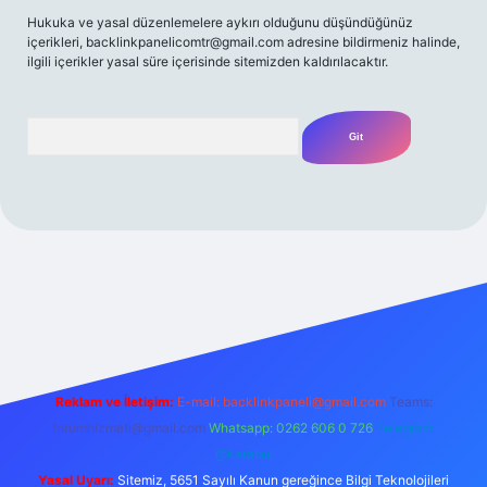
Hukuka ve yasal düzenlemelere aykırı olduğunu düşündüğünüz
içerikleri,
backlinkpanelicomtr@gmail.com
adresine bildirmeniz halinde,
ilgili içerikler yasal süre içerisinde sitemizden kaldırılacaktır.
Arama
 giriş yap
betexper bahis
Reklam ve İletişim:
E-mail:
backlinkpaneli@gmail.com
Teams:
forumhizmeti@gmail.com
Whatsapp: 0262 606 0 726
Telegram:
@karabul
Yasal Uyarı:
Sitemiz, 5651 Sayılı Kanun gereğince Bilgi Teknolojileri