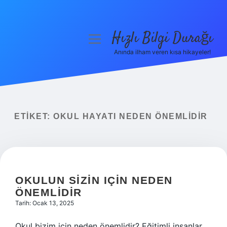
Hızlı Bilgi Durağı
menüyü
aç
Anında ilham veren kısa hikayeler!
Anasayfa
Gizlilik Politikası
Yasal Uyarı
ETIKET:
OKUL HAYATI NEDEN ÖNEMLIDIR
Hakkımızda
OKULUN SIZIN IÇIN NEDEN
ÖNEMLIDIR
Tarih: Ocak 13, 2025
Okul bizim için neden önemlidir? Eğitimli insanlar