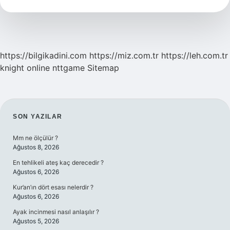
Neden
Önemlidir
https://bilgikadini.com
https://miz.com.tr
https://leh.com.tr
knight online
nttgame
Sitemap
SIDEBAR
SON YAZILAR
Mm ne ölçülür ?
Ağustos 8, 2026
En tehlikeli ateş kaç derecedir ?
Ağustos 6, 2026
Kur’an’ın dört esası nelerdir ?
Ağustos 6, 2026
Ayak incinmesi nasıl anlaşılır ?
Ağustos 5, 2026