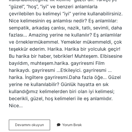
“güzel”, “hoş”, “iyi” ve benzeri anlamlarla
çevrilebilen bu kelimeyi “iyi” yerine kullanabilirsiniz.
Nice kelimesinin eş anlamlısı nedir? Eş anlamlılar:
sempatik, arkadaş canlısı, nazik, tatlı, sevimli, daha
fazlası… Amazing yerine ne kullanılır? Eş anlamlılar
ve örneklermükemmel. Yemekler mükemmeldi, çok
teşekkür ederim. Harika. Harika bir yolculuk geçir!
Bu harika bir haber, tebrikler! Muhteşem. Elbisesine
bayıldım, muhteşem.harika. gayriresmi Film
harikaydı. gayriresmi …Etkileyici. gayriresmi …
harika. İngiltere gayriresmi.Daha fazla öğe… Güzel
yerine ne kullanılabilir? Günlük hayatta en sık
kullandığımız kelimelerden biri olan iyi kelimesi;
becerikli, güzel, hoş kelimeleri ile eş anlamlıdır.
Nice…
Nice
Devamını okuyun
Yorum Bırak
Yerine