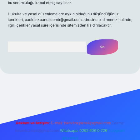
bu sorumluluğu kabul etmiş sayılırlar.
Hukuka ve yasal düzenlemelere aykırı olduğunu düşündüğünüz
içerikleri,
backlinkpanelicomtr@gmail.com
adresine bildirmeniz halinde,
ilgili içerikler yasal süre içerisinde sitemizden kaldırılacaktır.
Arama
giriş yap
betexper bahis
Reklam ve İletişim:
E-mail:
backlinkpaneli@gmail.com
Teams:
forumhizmeti@gmail.com
Whatsapp: 0262 606 0 726
Telegram:
@karabul