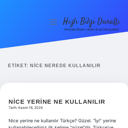
Hızlı Bilgi Durağı
menüyü
aç
Anında ilham veren kısa hikayeler!
Anasayfa
Gizlilik Politikası
Yasal Uyarı
ETIKET:
NICE NEREDE KULLANILIR
Hakkımızda
NICE YERINE NE KULLANILIR
Tarih: Kasım 16, 2024
Nice yerine ne kullanılır Türkçe? Güzel. “İyi” yerine
kullanabileceğiniz ilk kelime “güzel”dir. Türkçe’ye