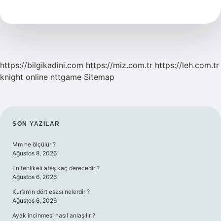
Ne
Kullanılır
https://bilgikadini.com
https://miz.com.tr
https://leh.com.tr
knight online
nttgame
Sitemap
SIDEBAR
SON YAZILAR
Mm ne ölçülür ?
Ağustos 8, 2026
En tehlikeli ateş kaç derecedir ?
Ağustos 6, 2026
Kur’an’ın dört esası nelerdir ?
Ağustos 6, 2026
Ayak incinmesi nasıl anlaşılır ?