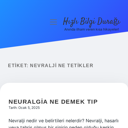
Hızlı Bilgi Durağı
menüyü
aç
Anında ilham veren kısa hikayeler!
Anasayfa
Gizlilik Politikası
Yasal Uyarı
ETIKET:
NEVRALJI NE TETIKLER
Hakkımızda
NEURALGIA NE DEMEK TIP
Tarih: Ocak 5, 2025
Nevralji nedir ve belirtileri nelerdir? Nevralji, hasarlı
veya tahriş olmuş bir sinirin neden olduğu keskin,