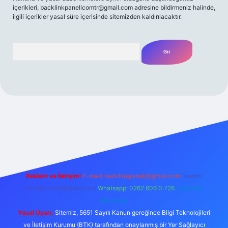
içerikleri,
backlinkpanelicomtr@gmail.com
adresine bildirmeniz halinde,
ilgili içerikler yasal süre içerisinde sitemizden kaldırılacaktır.
Arama
et giriş yap
betexper bahis
Reklam ve İletişim:
E-mail:
backlinkpaneli@gmail.com
Teams:
forumhizmeti@gmail.com
Whatsapp: 0262 606 0 726
Telegram:
@karabul
Yasal Uyarı:
Sitemiz, 5651 Sayılı Kanun gereğince Bilgi Teknolojileri
ve İletişim Kurumu (BTK) tarafından onaylanmış bir Yer Sağlayıcı