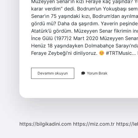
Müzeyyen Senar’ın kızı Feraye kaç yaşında? Y
karar verdim” dedi. Bodrum’un Yokuşbaşı sem
Senar’ın 75 yaşındaki kızı, Bodrum’dan ayrıl
gördü mü? Daha da şaşırdım. Yaverin peşinden
Atatürk’ü gördüm. Müzeyyen Senar fikrimin in
İnce Gülü (1977)2 Mart 2020 Müzeyyen Senar A
Henüz 18 yaşındayken Dolmabahçe Sarayı’nda 
Feraye Zeybeği’ni dinliyoruz.
#TRTMusic… I
Müzeyyen
Devamını okuyun
Yorum Bırak
Senarın
Kızı
Feraye
Öldü
Mü
https://bilgikadini.com
https://miz.com.tr
https://l