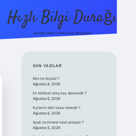
Hızlı Bilgi Durağı
Anında ilham veren kısa hikayeler!
ilbet giriş yap
betexper bahis
SIDEBAR
SON YAZILAR
Mm ne ölçülür ?
Ağustos 8, 2026
En tehlikeli ateş kaç derecedir ?
Ağustos 6, 2026
Kur’an’ın dört esası nelerdir ?
Ağustos 6, 2026
Ayak incinmesi nasıl anlaşılır ?
Ağustos 5, 2026