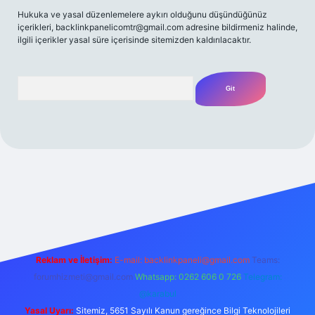
Hukuka ve yasal düzenlemelere aykırı olduğunu düşündüğünüz
içerikleri,
backlinkpanelicomtr@gmail.com
adresine bildirmeniz halinde,
ilgili içerikler yasal süre içerisinde sitemizden kaldırılacaktır.
Arama
 giriş yap
betexper bahis
Reklam ve İletişim:
E-mail:
backlinkpaneli@gmail.com
Teams:
forumhizmeti@gmail.com
Whatsapp: 0262 606 0 726
Telegram:
@karabul
Yasal Uyarı:
Sitemiz, 5651 Sayılı Kanun gereğince Bilgi Teknolojileri