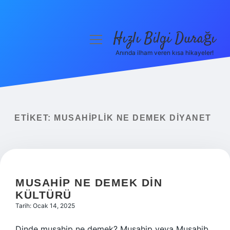
Hızlı Bilgi Durağı
menüyü
aç
Anında ilham veren kısa hikayeler!
Anasayfa
Gizlilik Politikası
Yasal Uyarı
ETIKET:
MUSAHIPLIK NE DEMEK DIYANET
Hakkımızda
MUSAHIP NE DEMEK DIN
KÜLTÜRÜ
Tarih: Ocak 14, 2025
Dinde musahip ne demek? Musahip veya Musahib,