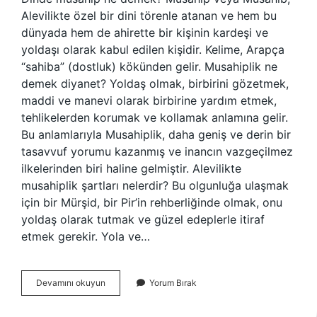
Alevilikte özel bir dini törenle atanan ve hem bu
dünyada hem de ahirette bir kişinin kardeşi ve
yoldaşı olarak kabul edilen kişidir. Kelime, Arapça
“sahiba” (dostluk) kökünden gelir. Musahiplik ne
demek diyanet? Yoldaş olmak, birbirini gözetmek,
maddi ve manevi olarak birbirine yardım etmek,
tehlikelerden korumak ve kollamak anlamına gelir.
Bu anlamlarıyla Musahiplik, daha geniş ve derin bir
tasavvuf yorumu kazanmış ve inancın vazgeçilmez
ilkelerinden biri haline gelmiştir. Alevilikte
musahiplik şartları nelerdir? Bu olgunluğa ulaşmak
için bir Mürşid, bir Pir’in rehberliğinde olmak, onu
yoldaş olarak tutmak ve güzel edeplerle itiraf
etmek gerekir. Yola ve…
Musahip
Devamını okuyun
Yorum Bırak
Ne
Demek