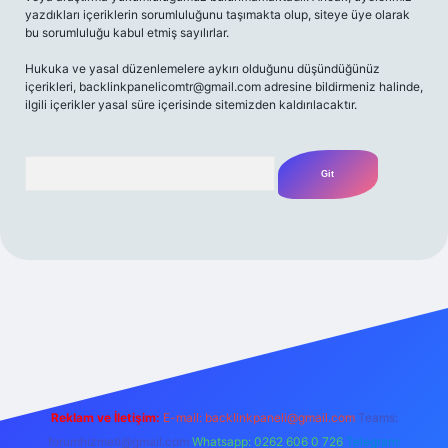
yazdıkları içeriklerin sorumluluğunu taşımakta olup, siteye üye olarak
bu sorumluluğu kabul etmiş sayılırlar.
Hukuka ve yasal düzenlemelere aykırı olduğunu düşündüğünüz
içerikleri,
backlinkpanelicomtr@gmail.com
adresine bildirmeniz halinde,
ilgili içerikler yasal süre içerisinde sitemizden kaldırılacaktır.
Arama
 giriş yap
betexper bahis
Reklam ve İletişim:
E-mail:
backlinkpaneli@gmail.com
Teams:
forumhizmeti@gmail.com
Whatsapp: 0262 606 0 726
Telegram: