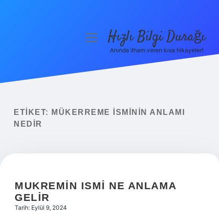
Hızlı Bilgi Durağı
menüyü
aç
Anında ilham veren kısa hikayeler!
Anasayfa
Gizlilik Politikası
Yasal Uyarı
ETIKET:
MÜKERREME ISMININ ANLAMI
NEDIR
Hakkımızda
MUKREMIN ISMI NE ANLAMA
GELIR
Tarih: Eylül 9, 2024