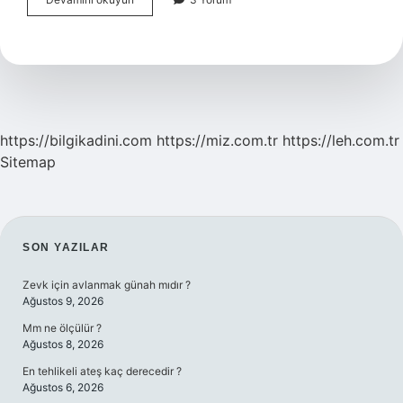
Ismi
Ne
Anlama
Gelir
https://bilgikadini.com
https://miz.com.tr
https://leh.com.tr
Sitemap
SIDEBAR
SON YAZILAR
Zevk için avlanmak günah mıdır ?
Ağustos 9, 2026
Mm ne ölçülür ?
Ağustos 8, 2026
En tehlikeli ateş kaç derecedir ?
Ağustos 6, 2026