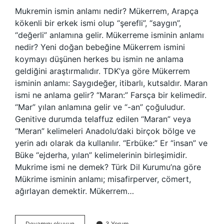
Mukremin ismin anlamı nedir? Mükerrem, Arapça
kökenli bir erkek ismi olup “şerefli”, “saygın”,
“değerli” anlamına gelir. Mükerreme isminin anlamı
nedir? Yeni doğan bebeğine Mükerrem ismini
koymayı düşünen herkes bu ismin ne anlama
geldiğini araştırmalıdır. TDK’ya göre Mükerrem
isminin anlamı: Saygıdeğer, itibarlı, kutsaldır. Maran
ismi ne anlama gelir? “Maran:” Farsça bir kelimedir.
“Mar” yılan anlamına gelir ve “-an” çoğuludur.
Genitive durumda telaffuz edilen “Maran” veya
“Meran” kelimeleri Anadolu’daki birçok bölge ve
yerin adı olarak da kullanılır. “Erbüke:” Er “insan” ve
Büke “ejderha, yılan” kelimelerinin birleşimidir.
Mukrime ismi ne demek? Türk Dil Kurumu’na göre
Mükrime isminin anlamı; misafirperver, cömert,
ağırlayan demektir. Mükerrem…
Mukremin
Devamını okuyun
3 Yorum