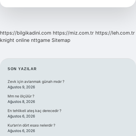
Din
Kültürü
https://bilgikadini.com
https://miz.com.tr
https://leh.com.tr
knight online
nttgame
Sitemap
SIDEBAR
SON YAZILAR
Zevk için avlanmak günah mıdır ?
Ağustos 9, 2026
Mm ne ölçülür ?
Ağustos 8, 2026
En tehlikeli ateş kaç derecedir ?
Ağustos 6, 2026
Kur’an’ın dört esası nelerdir ?
Ağustos 6, 2026