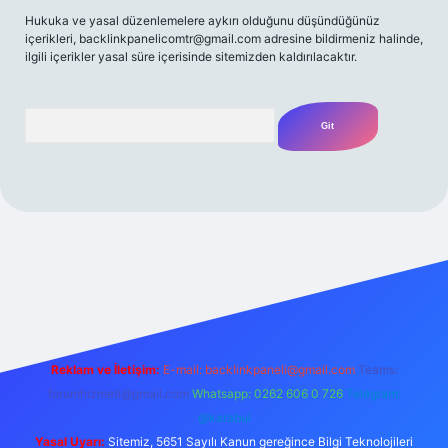
Hukuka ve yasal düzenlemelere aykırı olduğunu düşündüğünüz
içerikleri,
backlinkpanelicomtr@gmail.com
adresine bildirmeniz halinde,
ilgili içerikler yasal süre içerisinde sitemizden kaldırılacaktır.
Arama
 giriş yap
betexper bahis
Reklam ve İletişim:
E-mail:
backlinkpaneli@gmail.com
Teams:
forumhizmeti@gmail.com
Whatsapp: 0262 606 0 726
Telegram:
@karabul
Yasal Uyarı:
Sitemiz, 5651 Sayılı Kanun gereğince Bilgi Teknolojileri