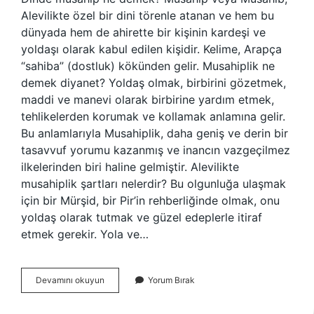
Alevilikte özel bir dini törenle atanan ve hem bu
dünyada hem de ahirette bir kişinin kardeşi ve
yoldaşı olarak kabul edilen kişidir. Kelime, Arapça
“sahiba” (dostluk) kökünden gelir. Musahiplik ne
demek diyanet? Yoldaş olmak, birbirini gözetmek,
maddi ve manevi olarak birbirine yardım etmek,
tehlikelerden korumak ve kollamak anlamına gelir.
Bu anlamlarıyla Musahiplik, daha geniş ve derin bir
tasavvuf yorumu kazanmış ve inancın vazgeçilmez
ilkelerinden biri haline gelmiştir. Alevilikte
musahiplik şartları nelerdir? Bu olgunluğa ulaşmak
için bir Mürşid, bir Pir’in rehberliğinde olmak, onu
yoldaş olarak tutmak ve güzel edeplerle itiraf
etmek gerekir. Yola ve…
Musahip
Devamını okuyun
Yorum Bırak
Ne
Demek