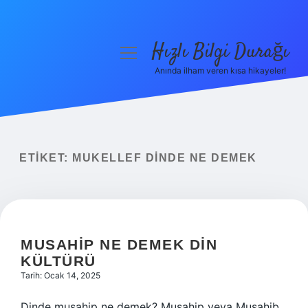
Hızlı Bilgi Durağı
menüyü
aç
Anında ilham veren kısa hikayeler!
Anasayfa
Gizlilik Politikası
Yasal Uyarı
ETIKET:
MUKELLEF DINDE NE DEMEK
Hakkımızda
MUSAHIP NE DEMEK DIN
KÜLTÜRÜ
Tarih: Ocak 14, 2025
Dinde musahip ne demek? Musahip veya Musahib,