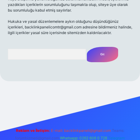
yazdıkları içeriklerin sorumluluğunu taşımakta olup, siteye üye olarak
bu sorumluluğu kabul etmiş sayılırlar.
Hukuka ve yasal düzenlemelere aykırı olduğunu düşündüğünüz
içerikleri,
backlinkpanelicomtr@gmail.com
adresine bildirmeniz halinde,
ilgili içerikler yasal süre içerisinde sitemizden kaldırılacaktır.
Arama
 giriş yap
betexper bahis
Reklam ve İletişim:
E-mail:
backlinkpaneli@gmail.com
Teams:
forumhizmeti@gmail.com
Whatsapp: 0262 606 0 726
Telegram: