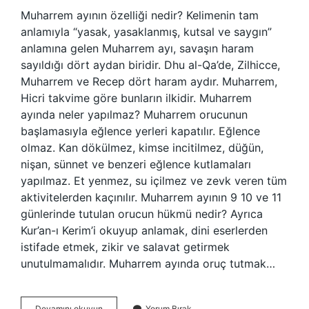
Muharrem ayının özelliği nedir? Kelimenin tam
anlamıyla “yasak, yasaklanmış, kutsal ve saygın”
anlamına gelen Muharrem ayı, savaşın haram
sayıldığı dört aydan biridir. Dhu al-Qa’de, Zilhicce,
Muharrem ve Recep dört haram aydır. Muharrem,
Hicri takvime göre bunların ilkidir. Muharrem
ayında neler yapılmaz? Muharrem orucunun
başlamasıyla eğlence yerleri kapatılır. Eğlence
olmaz. Kan dökülmez, kimse incitilmez, düğün,
nişan, sünnet ve benzeri eğlence kutlamaları
yapılmaz. Et yenmez, su içilmez ve zevk veren tüm
aktivitelerden kaçınılır. Muharrem ayının 9 10 ve 11
günlerinde tutulan orucun hükmü nedir? Ayrıca
Kur’an-ı Kerim’i okuyup anlamak, dini eserlerden
istifade etmek, zikir ve salavat getirmek
unutulmamalıdır. Muharrem ayında oruç tutmak…
Muharrem
Devamını okuyun
Yorum Bırak