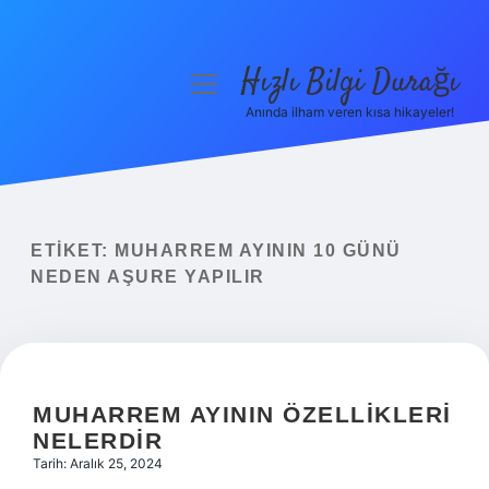
Hızlı Bilgi Durağı
menüyü
aç
Anında ilham veren kısa hikayeler!
Anasayfa
Gizlilik Politikası
Yasal Uyarı
ETIKET:
MUHARREM AYININ 10 GÜNÜ
NEDEN AŞURE YAPILIR
Hakkımızda
MUHARREM AYININ ÖZELLIKLERI
NELERDIR
Tarih: Aralık 25, 2024