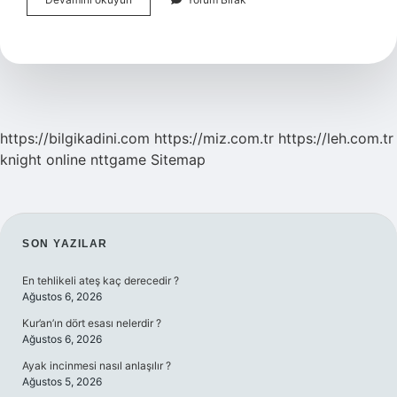
Ayının
Özellikleri
Nelerdir
https://bilgikadini.com
https://miz.com.tr
https://leh.com.tr
knight online
nttgame
Sitemap
SIDEBAR
SON YAZILAR
En tehlikeli ateş kaç derecedir ?
Ağustos 6, 2026
Kur’an’ın dört esası nelerdir ?
Ağustos 6, 2026
Ayak incinmesi nasıl anlaşılır ?
Ağustos 5, 2026