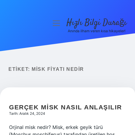
Hızlı Bilgi Durağı
menüyü
aç
Anında ilham veren kısa hikayeler!
Anasayfa
Gizlilik Politikası
Yasal Uyarı
ETIKET:
MISK FIYATI NEDIR
Hakkımızda
GERÇEK MISK NASIL ANLAŞILIR
Tarih: Aralık 24, 2024
Orjinal misk nedir? Misk, erkek geyik türü
(Moschus moschiferus) tarafından üretilen hoş