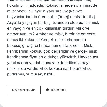
kokulu bir maddedir. Kokusuna neden olan madde
muscone’dur. Geyiğin yanı sıra, başka bazı
hayvanlardan da üretilebilir (örneğin misk kedisi).
Asya’da yaşayan bir keçi türünden elde edilen misk
en yaygın ve en çok kullanılan türdür. Misk ve
amber aynı mı? Amber ve misk, birbirine entegre
olmuş iki kokudur. Gerçek misk kehribarının
kokusu, girdiği ortamda hemen fark edilir. Misk
kehribarının kokusu çok değerlidir ve gerçek misk
kehribarının fiyatları oldukça yüksektir. Hayvan avı
yapılmadan ve daha ucuza elde edilen yapay
miskler de vardır. Misk kokusu nasıl olur? Misk,
pudramsı, yumuşak, hafif…
Gerçek
Devamını okuyun
Yorum Bırak
Misk
Nasıl
Anlaşılır