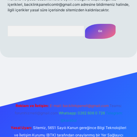
içerikleri,
backlinkpanelicomtr@gmail.com
adresine bildirmeniz halinde,
ilgili içerikler yasal süre içerisinde sitemizden kaldırılacaktır.
Arama
 bahis
Reklam ve İletişim:
E-mail:
backlinkpaneli@gmail.com
Teams:
forumhizmeti@gmail.com
Whatsapp: 0262 606 0 726
Telegram:
@karabul
Yasal Uyarı:
Sitemiz, 5651 Sayılı Kanun gereğince Bilgi Teknolojileri
ve İletişim Kurumu (BTK) tarafından onaylanmış bir Yer Sağlayıcı