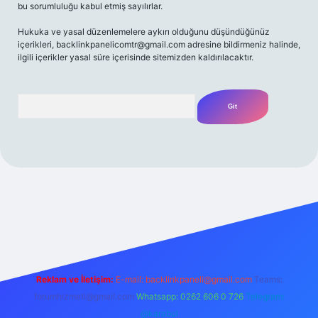
bu sorumluluğu kabul etmiş sayılırlar.
Hukuka ve yasal düzenlemelere aykırı olduğunu düşündüğünüz
içerikleri,
backlinkpanelicomtr@gmail.com
adresine bildirmeniz halinde,
ilgili içerikler yasal süre içerisinde sitemizden kaldırılacaktır.
Arama
 giriş yap
betexper bahis
Reklam ve İletişim:
E-mail:
backlinkpaneli@gmail.com
Teams:
forumhizmeti@gmail.com
Whatsapp: 0262 606 0 726
Telegram:
@karabul