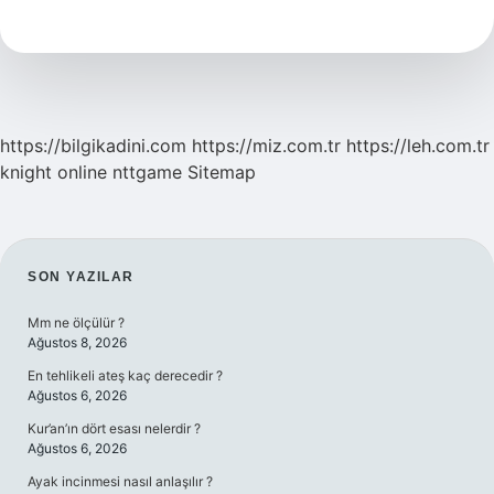
Misakı
Milli
Nedir
https://bilgikadini.com
https://miz.com.tr
https://leh.com.tr
knight online
nttgame
Sitemap
SIDEBAR
SON YAZILAR
Mm ne ölçülür ?
Ağustos 8, 2026
En tehlikeli ateş kaç derecedir ?
Ağustos 6, 2026
Kur’an’ın dört esası nelerdir ?
Ağustos 6, 2026
Ayak incinmesi nasıl anlaşılır ?