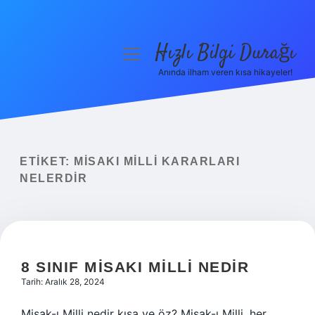
Hızlı Bilgi Durağı
menüyü
aç
Anında ilham veren kısa hikayeler!
Anasayfa
Gizlilik Politikası
Yasal Uyarı
ETIKET:
MISAKI MILLI KARARLARI
NELERDIR
Hakkımızda
8 SINIF MISAKI MILLI NEDIR
Tarih: Aralık 28, 2024
Misak-ı Milli nedir kısa ve öz? Misak-ı Milli, her