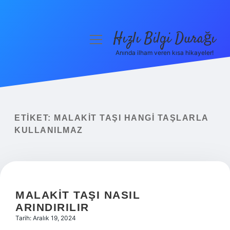
Hızlı Bilgi Durağı
menüyü
aç
Anında ilham veren kısa hikayeler!
Anasayfa
Gizlilik Politikası
Yasal Uyarı
ETIKET:
MALAKIT TAŞI HANGI TAŞLARLA
KULLANILMAZ
Hakkımızda
MALAKIT TAŞI NASIL
ARINDIRILIR
Tarih: Aralık 19, 2024