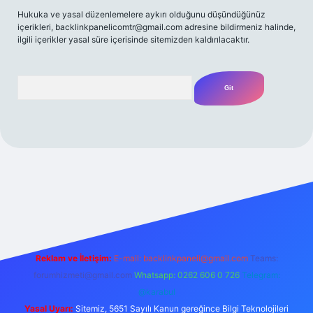
Hukuka ve yasal düzenlemelere aykırı olduğunu düşündüğünüz
içerikleri,
backlinkpanelicomtr@gmail.com
adresine bildirmeniz halinde,
ilgili içerikler yasal süre içerisinde sitemizden kaldırılacaktır.
Arama
 bahis
Reklam ve İletişim:
E-mail:
backlinkpaneli@gmail.com
Teams:
forumhizmeti@gmail.com
Whatsapp: 0262 606 0 726
Telegram:
@karabul
Yasal Uyarı:
Sitemiz, 5651 Sayılı Kanun gereğince Bilgi Teknolojileri