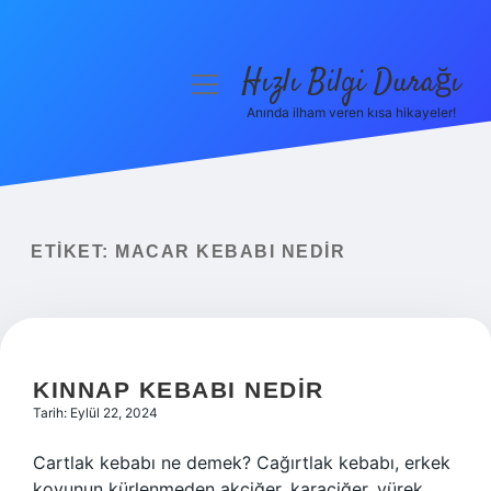
Hızlı Bilgi Durağı
menüyü
aç
Anında ilham veren kısa hikayeler!
Anasayfa
Gizlilik Politikası
Yasal Uyarı
ETIKET:
MACAR KEBABI NEDIR
Hakkımızda
KINNAP KEBABI NEDIR
Tarih: Eylül 22, 2024
Cartlak kebabı ne demek? Cağırtlak kebabı, erkek
koyunun kürlenmeden akciğer, karaciğer, yürek,