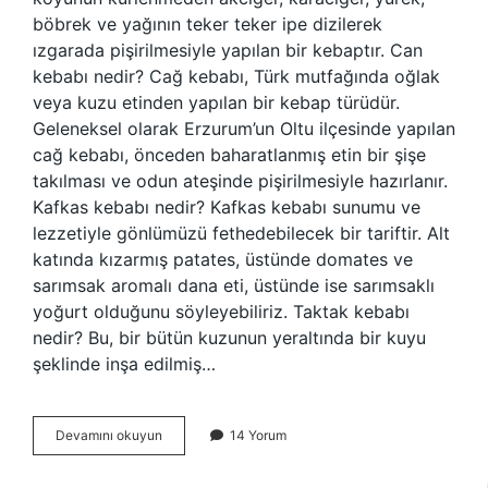
böbrek ve yağının teker teker ipe dizilerek
ızgarada pişirilmesiyle yapılan bir kebaptır. Can
kebabı nedir? Cağ kebabı, Türk mutfağında oğlak
veya kuzu etinden yapılan bir kebap türüdür.
Geleneksel olarak Erzurum’un Oltu ilçesinde yapılan
cağ kebabı, önceden baharatlanmış etin bir şişe
takılması ve odun ateşinde pişirilmesiyle hazırlanır.
Kafkas kebabı nedir? Kafkas kebabı sunumu ve
lezzetiyle gönlümüzü fethedebilecek bir tariftir. Alt
katında kızarmış patates, üstünde domates ve
sarımsak aromalı dana eti, üstünde ise sarımsaklı
yoğurt olduğunu söyleyebiliriz. Taktak kebabı
nedir? Bu, bir bütün kuzunun yeraltında bir kuyu
şeklinde inşa edilmiş…
Kınnap
Devamını okuyun
14 Yorum
Kebabı
Nedir