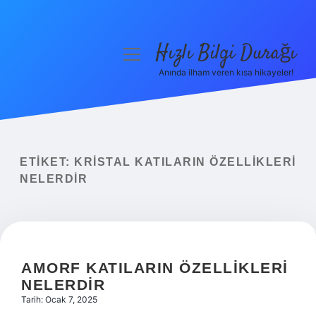
Hızlı Bilgi Durağı
menüyü
aç
Anında ilham veren kısa hikayeler!
Anasayfa
Gizlilik Politikası
Yasal Uyarı
ETIKET:
KRISTAL KATILARIN ÖZELLIKLERI
NELERDIR
Hakkımızda
AMORF KATILARIN ÖZELLIKLERI
NELERDIR
Tarih: Ocak 7, 2025