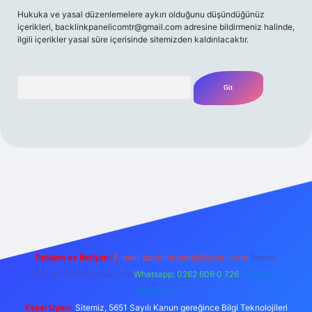
Hukuka ve yasal düzenlemelere aykırı olduğunu düşündüğünüz
içerikleri,
backlinkpanelicomtr@gmail.com
adresine bildirmeniz halinde,
ilgili içerikler yasal süre içerisinde sitemizden kaldırılacaktır.
Arama
 giriş yap
betexper bahis
Reklam ve İletişim:
E-mail:
backlinkpaneli@gmail.com
Teams:
forumhizmeti@gmail.com
Whatsapp: 0262 606 0 726
Telegram:
@karabul
Yasal Uyarı:
Sitemiz, 5651 Sayılı Kanun gereğince Bilgi Teknolojileri