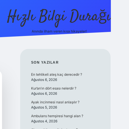
Hızlı Bilgi Durağı
Anında ilham veren kısa hikayeler!
ilbet giriş yap
SIDEBAR
SON YAZILAR
En tehlikeli ateş kaç derecedir ?
Ağustos 6, 2026
Kur’an’ın dört esası nelerdir ?
Ağustos 6, 2026
Ayak incinmesi nasıl anlaşılır ?
Ağustos 5, 2026
Ambulans hemşiresi hangi alan ?
Ağustos 4, 2026