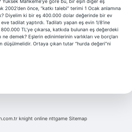
r? Yüksek Mahkeme’ye göre bu, bir eşin diğer eş
cak 2002’den önce, “katkı talebi” terimi 1 Ocak anlamına
k? Diyelim ki bir eş 400.000 dolar değerinde bir ev
ve tadilat yaptırdı. Tadilatı yapan eş evin 1/8’ine
i 800.000 TL’ye çıkarsa, katkıda bulunan eş değerdeki
ı ne demek? Eşlerin edinimlerinin varlıkları ve borçları
n düşülmelidir. Ortaya çıkan tutar “hurda değeri”ni
eh.com.tr
knight online
nttgame
Sitemap