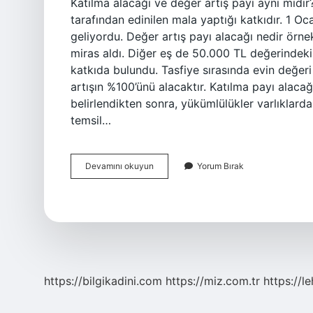
Katılma alacağı ve değer artış payı aynı mıdı
tarafından edinilen mala yaptığı katkıdır. 1 O
geliyordu. Değer artış payı alacağı nedir örne
miras aldı. Diğer eş de 50.000 TL değerindeki e
katkıda bulundu. Tasfiye sırasında evin değer
artışın %100’ünü alacaktır. Katılma payı alacağ
belirlendikten sonra, yükümlülükler varlıklarda
temsil…
Katılma
Devamını okuyun
Yorum Bırak
Alacağı
Ve
Değer
Artış
Payı
Nedir
https://bilgikadini.com
https://miz.com.tr
https://l