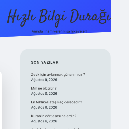
Hızlı Bilgi Durağı
Anında ilham veren kısa hikayeler!
ilbet giriş yap
betexper bahis
SIDEBAR
SON YAZILAR
Zevk için avlanmak günah mıdır ?
Ağustos 9, 2026
Mm ne ölçülür ?
Ağustos 8, 2026
En tehlikeli ateş kaç derecedir ?
Ağustos 6, 2026
Kur’an’ın dört esası nelerdir ?
Ağustos 6, 2026