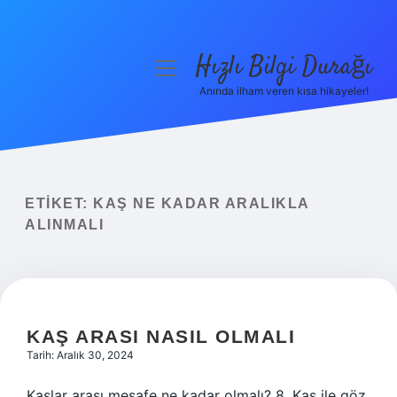
Hızlı Bilgi Durağı
menüyü
aç
Anında ilham veren kısa hikayeler!
Anasayfa
Gizlilik Politikası
Yasal Uyarı
ETIKET:
KAŞ NE KADAR ARALIKLA
ALINMALI
Hakkımızda
KAŞ ARASI NASIL OLMALI
Tarih: Aralık 30, 2024
Kaşlar arası mesafe ne kadar olmalı? 8. Kaş ile göz