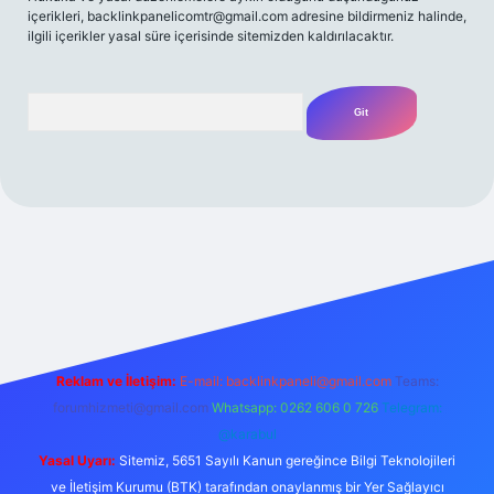
içerikleri,
backlinkpanelicomtr@gmail.com
adresine bildirmeniz halinde,
ilgili içerikler yasal süre içerisinde sitemizden kaldırılacaktır.
Arama
 bahis
Reklam ve İletişim:
E-mail:
backlinkpaneli@gmail.com
Teams:
forumhizmeti@gmail.com
Whatsapp: 0262 606 0 726
Telegram:
@karabul
Yasal Uyarı:
Sitemiz, 5651 Sayılı Kanun gereğince Bilgi Teknolojileri
ve İletişim Kurumu (BTK) tarafından onaylanmış bir Yer Sağlayıcı