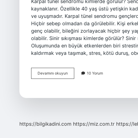
Karpal tünel sendromu kimlerde görülür? Sendro
kaynaklanır. Özellikle 40 yaş üstü yetişkin kad
ve uyuşmadır. Karpal tünel sendromu gençlerd
Hiçbir sebep olmadan da görülebilir. Kişi erkek
genç olabilir, bileğini zorlayacak hiçbir şey 
olabilir. Sinir sıkışması kimlerde görülür? Sinir
Oluşumunda en büyük etkenlerden biri strestir.
kaldırmak veya taşımak, stres, kötü duruş, obe
Karpal
Devamını okuyun
10 Yorum
Tünel
Sendromu
En
Çok
Kimlerde
Görülür
https://bilgikadini.com
https://miz.com.tr
https://l