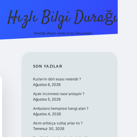
Hızlı Bilgi Durağı
Anında ilham veren kısa hikayeler!
ilbet giriş yap
betexper bahis
SIDEBAR
SON YAZILAR
Kur’an’ın dört esası nelerdir ?
Ağustos 6, 2026
Ayak incinmesi nasıl anlaşılır ?
Ağustos 5, 2026
Ambulans hemşiresi hangi alan ?
Ağustos 4, 2026
Akım arttıkça voltaj artar mı ?
Temmuz 30, 2026