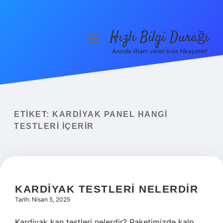
Hızlı Bilgi Durağı
menüyü
aç
Anında ilham veren kısa hikayeler!
Anasayfa
Gizlilik Politikası
Yasal Uyarı
ETIKET:
KARDIYAK PANEL HANGI
TESTLERI IÇERIR
Hakkımızda
KARDIYAK TESTLERI NELERDIR
Tarih: Nisan 5, 2025
Kardiyak kan testleri nelerdir? Paketimizde kalp