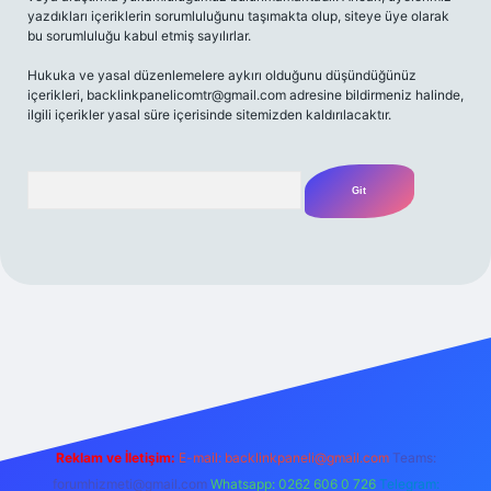
yazdıkları içeriklerin sorumluluğunu taşımakta olup, siteye üye olarak
bu sorumluluğu kabul etmiş sayılırlar.
Hukuka ve yasal düzenlemelere aykırı olduğunu düşündüğünüz
içerikleri,
backlinkpanelicomtr@gmail.com
adresine bildirmeniz halinde,
ilgili içerikler yasal süre içerisinde sitemizden kaldırılacaktır.
Arama
 bahis
Reklam ve İletişim:
E-mail:
backlinkpaneli@gmail.com
Teams:
forumhizmeti@gmail.com
Whatsapp: 0262 606 0 726
Telegram: