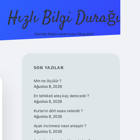
Hızlı Bilgi Durağı
Anında ilham veren kısa hikayeler!
ilbet giriş yap
betexper bahis
SIDEBAR
SON YAZILAR
Mm ne ölçülür ?
Ağustos 8, 2026
En tehlikeli ateş kaç derecedir ?
Ağustos 6, 2026
Kur’an’ın dört esası nelerdir ?
Ağustos 6, 2026
Ayak incinmesi nasıl anlaşılır ?
Ağustos 5, 2026