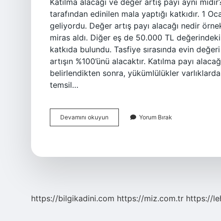
Katılma alacağı ve değer artış payı aynı mıdı
tarafından edinilen mala yaptığı katkıdır. 1 O
geliyordu. Değer artış payı alacağı nedir örne
miras aldı. Diğer eş de 50.000 TL değerindeki e
katkıda bulundu. Tasfiye sırasında evin değer
artışın %100’ünü alacaktır. Katılma payı alacağ
belirlendikten sonra, yükümlülükler varlıklarda
temsil…
Katılma
Devamını okuyun
Yorum Bırak
Alacağı
Ve
Değer
Artış
Payı
Nedir
https://bilgikadini.com
https://miz.com.tr
https://l