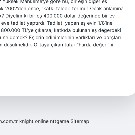
r? Yüksek Mahkeme’ye göre bu, bir eşin diğer eş
cak 2002’den önce, “katkı talebi” terimi 1 Ocak anlamına
k? Diyelim ki bir eş 400.000 dolar değerinde bir ev
ve tadilat yaptırdı. Tadilatı yapan eş evin 1/8’ine
i 800.000 TL’ye çıkarsa, katkıda bulunan eş değerdeki
ı ne demek? Eşlerin edinimlerinin varlıkları ve borçları
n düşülmelidir. Ortaya çıkan tutar “hurda değeri”ni
eh.com.tr
knight online
nttgame
Sitemap