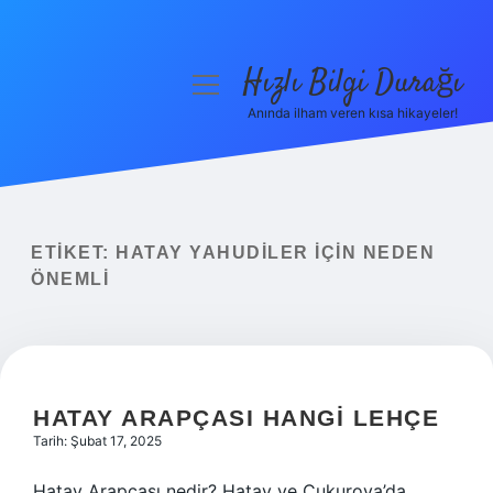
Hızlı Bilgi Durağı
menüyü
aç
Anında ilham veren kısa hikayeler!
Anasayfa
Gizlilik Politikası
Yasal Uyarı
ETIKET:
HATAY YAHUDILER IÇIN NEDEN
ÖNEMLI
Hakkımızda
HATAY ARAPÇASI HANGI LEHÇE
Tarih: Şubat 17, 2025
Hatay Arapçası nedir? Hatay ve Çukurova’da