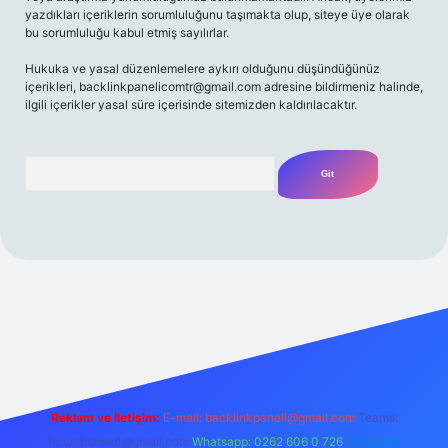
yazdıkları içeriklerin sorumluluğunu taşımakta olup, siteye üye olarak
bu sorumluluğu kabul etmiş sayılırlar.
Hukuka ve yasal düzenlemelere aykırı olduğunu düşündüğünüz
içerikleri,
backlinkpanelicomtr@gmail.com
adresine bildirmeniz halinde,
ilgili içerikler yasal süre içerisinde sitemizden kaldırılacaktır.
Arama
 bahis
Reklam ve İletişim:
E-mail:
backlinkpaneli@gmail.com
Teams:
forumhizmeti@gmail.com
Whatsapp: 0262 606 0 726
Telegram: