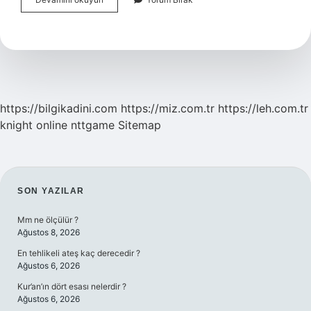
Arapçası
Hangi
Lehçe
https://bilgikadini.com
https://miz.com.tr
https://leh.com.tr
knight online
nttgame
Sitemap
SIDEBAR
SON YAZILAR
Mm ne ölçülür ?
Ağustos 8, 2026
En tehlikeli ateş kaç derecedir ?
Ağustos 6, 2026
Kur’an’ın dört esası nelerdir ?
Ağustos 6, 2026