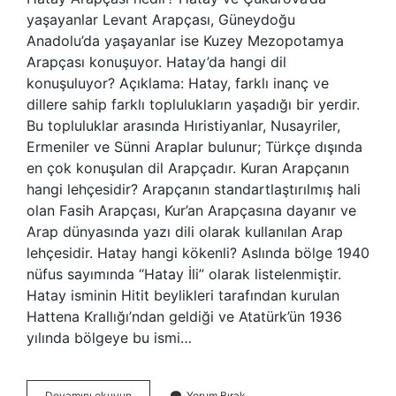
yaşayanlar Levant Arapçası, Güneydoğu
Anadolu’da yaşayanlar ise Kuzey Mezopotamya
Arapçası konuşuyor. Hatay’da hangi dil
konuşuluyor? Açıklama: Hatay, farklı inanç ve
dillere sahip farklı toplulukların yaşadığı bir yerdir.
Bu topluluklar arasında Hıristiyanlar, Nusayriler,
Ermeniler ve Sünni Araplar bulunur; Türkçe dışında
en çok konuşulan dil Arapçadır. Kuran Arapçanın
hangi lehçesidir? Arapçanın standartlaştırılmış hali
olan Fasih Arapçası, Kur’an Arapçasına dayanır ve
Arap dünyasında yazı dili olarak kullanılan Arap
lehçesidir. Hatay hangi kökenli? Aslında bölge 1940
nüfus sayımında “Hatay İli” olarak listelenmiştir.
Hatay isminin Hitit beylikleri tarafından kurulan
Hattena Krallığı’ndan geldiği ve Atatürk’ün 1936
yılında bölgeye bu ismi…
Hatay
Devamını okuyun
Yorum Bırak