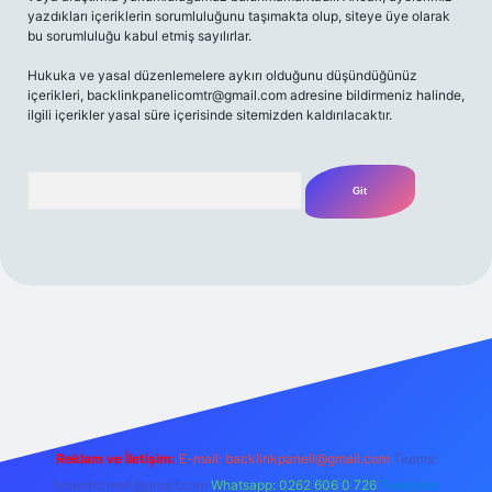
yazdıkları içeriklerin sorumluluğunu taşımakta olup, siteye üye olarak
bu sorumluluğu kabul etmiş sayılırlar.
Hukuka ve yasal düzenlemelere aykırı olduğunu düşündüğünüz
içerikleri,
backlinkpanelicomtr@gmail.com
adresine bildirmeniz halinde,
ilgili içerikler yasal süre içerisinde sitemizden kaldırılacaktır.
Arama
 giriş yap
betexper bahis
Reklam ve İletişim:
E-mail:
backlinkpaneli@gmail.com
Teams:
forumhizmeti@gmail.com
Whatsapp: 0262 606 0 726
Telegram: