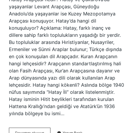
yaşayanlar Levant Arapçası, Güneydoğu
Anadolu’da yaşayanlar ise Kuzey Mezopotamya
Arapçası konuşuyor. Hatay’da hangi dil
konuşuluyor? Açıklama: Hatay, farklı inanç ve
dillere sahip farklı toplulukların yaşadığı bir yerdir.
Bu topluluklar arasında Hıristiyanlar, Nusayriler,
Ermeniler ve Sünni Araplar bulunur; Türkçe dışında
en çok konuşulan dil Arapçadır. Kuran Arapçanın
hangi lehçesidir? Arapçanın standartlaştırılmış hali
olan Fasih Arapçası, Kur’an Arapçasına dayanır ve
Arap dünyasında yazı dili olarak kullanılan Arap
lehçesidir. Hatay hangi kökenli? Aslında bölge 1940
nüfus sayımında “Hatay İli” olarak listelenmiştir.
Hatay isminin Hitit beylikleri tarafından kurulan
Hattena Krallığı’ndan geldiği ve Atatürk’ün 1936
yılında bölgeye bu ismi…
Hatay
Devamını okuyun
Yorum Bırak