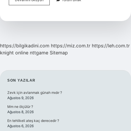
Arapçası
Hangi
Lehçe
https://bilgikadini.com
https://miz.com.tr
https://leh.com.tr
knight online
nttgame
Sitemap
SIDEBAR
SON YAZILAR
Zevk için avlanmak günah mıdır ?
Ağustos 9, 2026
Mm ne ölçülür ?
Ağustos 8, 2026
En tehlikeli ateş kaç derecedir ?
Ağustos 6, 2026