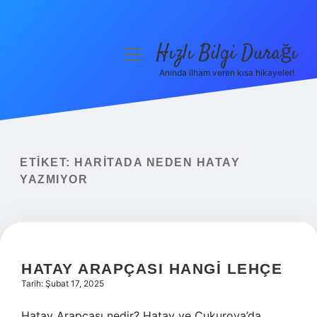
Hızlı Bilgi Durağı
menüyü
aç
Anında ilham veren kısa hikayeler!
Anasayfa
Gizlilik Politikası
Yasal Uyarı
ETIKET:
HARITADA NEDEN HATAY
YAZMIYOR
Hakkımızda
HATAY ARAPÇASI HANGI LEHÇE
Tarih: Şubat 17, 2025
Hatay Arapçası nedir? Hatay ve Çukurova’da