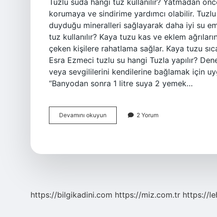
Tuzlu suda hangi tuz kullanılır? Yatmadan önc
korumaya ve sindirime yardımcı olabilir. Tuzlu 
duyduğu mineralleri sağlayarak daha iyi su em
tuz kullanılır? Kaya tuzu kas ve eklem ağrıları
çeken kişilere rahatlama sağlar. Kaya tuzu sıcak
Esra Ezmeci tuzlu su hangi Tuzla yapılır? Deney
veya sevgililerini kendilerine bağlamak için u
“Banyodan sonra 1 litre suya 2 yemek…
Esra
Devamını okuyun
2 Yorum
Ezmeci
Tuzlu
Su
Hangi
Tuz
Kullanılır
https://bilgikadini.com
https://miz.com.tr
https://l