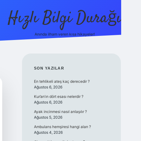
Hızlı Bilgi Durağı
Anında ilham veren kısa hikayeler!
ilbet giriş yap
b
SIDEBAR
SON YAZILAR
En tehlikeli ateş kaç derecedir ?
Ağustos 6, 2026
Kur’an’ın dört esası nelerdir ?
Ağustos 6, 2026
Ayak incinmesi nasıl anlaşılır ?
Ağustos 5, 2026
Ambulans hemşiresi hangi alan ?
Ağustos 4, 2026