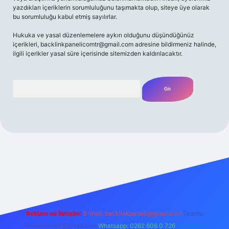
yazdıkları içeriklerin sorumluluğunu taşımakta olup, siteye üye olarak
bu sorumluluğu kabul etmiş sayılırlar.
Hukuka ve yasal düzenlemelere aykırı olduğunu düşündüğünüz
içerikleri,
backlinkpanelicomtr@gmail.com
adresine bildirmeniz halinde,
ilgili içerikler yasal süre içerisinde sitemizden kaldırılacaktır.
Arama
 giriş yap
betexper bahis
Reklam ve İletişim:
E-mail:
backlinkpaneli@gmail.com
Teams:
forumhizmeti@gmail.com
Whatsapp: 0262 606 0 726
Telegram: