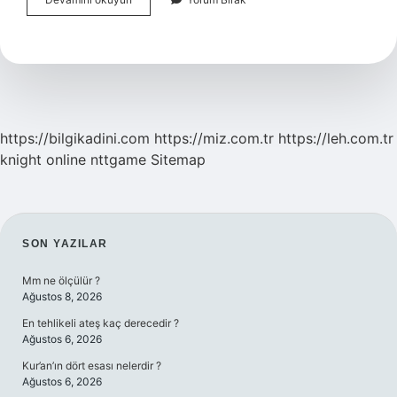
Kokusuna
Kaç
Çubuk
Konur
https://bilgikadini.com
https://miz.com.tr
https://leh.com.tr
knight online
nttgame
Sitemap
SIDEBAR
SON YAZILAR
Mm ne ölçülür ?
Ağustos 8, 2026
En tehlikeli ateş kaç derecedir ?
Ağustos 6, 2026
Kur’an’ın dört esası nelerdir ?
Ağustos 6, 2026