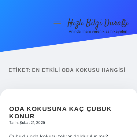
Hızlı Bilgi Durağı
menüyü
aç
Anında ilham veren kısa hikayeler!
Anasayfa
Gizlilik Politikası
Yasal Uyarı
ETIKET:
EN ETKILI ODA KOKUSU HANGISI
Hakkımızda
ODA KOKUSUNA KAÇ ÇUBUK
KONUR
Tarih: Şubat 21, 2025
Çubuklu oda kokusu tekrar doldurulur mu?