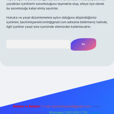
yazdıkları içeriklerin sorumluluğunu taşımakta olup, siteye üye olarak
bu sorumluluğu kabul etmiş sayılırlar.
Hukuka ve yasal düzenlemelere aykırı olduğunu düşündüğünüz
içerikleri,
backlinkpanelicomtr@gmail.com
adresine bildirmeniz halinde,
ilgili içerikler yasal süre içerisinde sitemizden kaldırılacaktır.
Arama
 bahis
Reklam ve İletişim:
E-mail:
backlinkpaneli@gmail.com
Teams:
forumhizmeti@gmail.com
Whatsapp: 0262 606 0 726
Telegram: