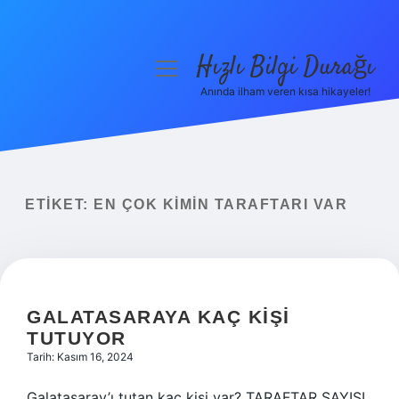
Hızlı Bilgi Durağı
menüyü
aç
Anında ilham veren kısa hikayeler!
Anasayfa
Gizlilik Politikası
Yasal Uyarı
ETIKET:
EN ÇOK KIMIN TARAFTARI VAR
Hakkımızda
GALATASARAYA KAÇ KIŞI
TUTUYOR
Tarih: Kasım 16, 2024
Galatasaray’ı tutan kaç kişi var? TARAFTAR SAYISI