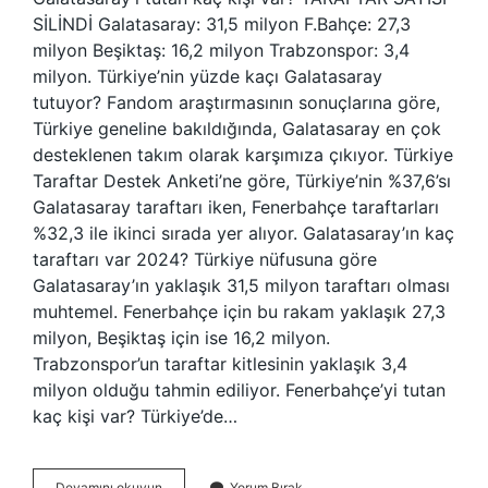
SİLİNDİ Galatasaray: 31,5 milyon F.Bahçe: 27,3
milyon Beşiktaş: 16,2 milyon Trabzonspor: 3,4
milyon. Türkiye’nin yüzde kaçı Galatasaray
tutuyor? Fandom araştırmasının sonuçlarına göre,
Türkiye geneline bakıldığında, Galatasaray en çok
desteklenen takım olarak karşımıza çıkıyor. Türkiye
Taraftar Destek Anketi’ne göre, Türkiye’nin %37,6’sı
Galatasaray taraftarı iken, Fenerbahçe taraftarları
%32,3 ile ikinci sırada yer alıyor. Galatasaray’ın kaç
taraftarı var 2024? Türkiye nüfusuna göre
Galatasaray’ın yaklaşık 31,5 milyon taraftarı olması
muhtemel. Fenerbahçe için bu rakam yaklaşık 27,3
milyon, Beşiktaş için ise 16,2 milyon.
Trabzonspor’un taraftar kitlesinin yaklaşık 3,4
milyon olduğu tahmin ediliyor. Fenerbahçe’yi tutan
kaç kişi var? Türkiye’de…
Galatasaraya
Devamını okuyun
Yorum Bırak