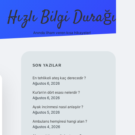
Hızlı Bilgi Durağı
Anında ilham veren kısa hikayeler!
ilbet giriş yap
be
SIDEBAR
SON YAZILAR
En tehlikeli ateş kaç derecedir ?
Ağustos 6, 2026
Kur’an’ın dört esası nelerdir ?
Ağustos 6, 2026
Ayak incinmesi nasıl anlaşılır ?
Ağustos 5, 2026
Ambulans hemşiresi hangi alan ?
Ağustos 4, 2026