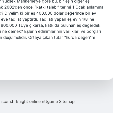
r? Yüksek Mahkeme’ye göre bu, bir eşin diğer eş
cak 2002’den önce, “katkı talebi” terimi 1 Ocak anlamına
k? Diyelim ki bir eş 400.000 dolar değerinde bir ev
ve tadilat yaptırdı. Tadilatı yapan eş evin 1/8’ine
i 800.000 TL’ye çıkarsa, katkıda bulunan eş değerdeki
ı ne demek? Eşlerin edinimlerinin varlıkları ve borçları
n düşülmelidir. Ortaya çıkan tutar “hurda değeri”ni
eh.com.tr
knight online
nttgame
Sitemap