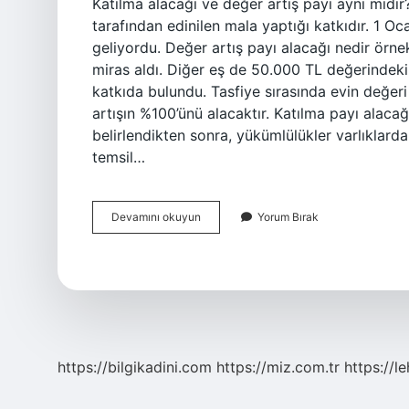
Katılma alacağı ve değer artış payı aynı mıdı
tarafından edinilen mala yaptığı katkıdır. 1 O
geliyordu. Değer artış payı alacağı nedir örne
miras aldı. Diğer eş de 50.000 TL değerindeki e
katkıda bulundu. Tasfiye sırasında evin değer
artışın %100’ünü alacaktır. Katılma payı alacağ
belirlendikten sonra, yükümlülükler varlıklarda
temsil…
Katılma
Devamını okuyun
Yorum Bırak
Alacağı
Ve
Değer
Artış
Payı
Nedir
https://bilgikadini.com
https://miz.com.tr
https://l