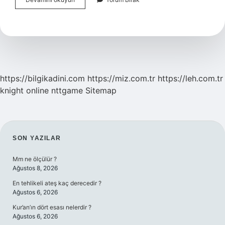
Art
Director
Ne
Demek
https://bilgikadini.com
https://miz.com.tr
https://leh.com.tr
knight online
nttgame
Sitemap
SIDEBAR
SON YAZILAR
Mm ne ölçülür ?
Ağustos 8, 2026
En tehlikeli ateş kaç derecedir ?
Ağustos 6, 2026
Kur’an’ın dört esası nelerdir ?
Ağustos 6, 2026