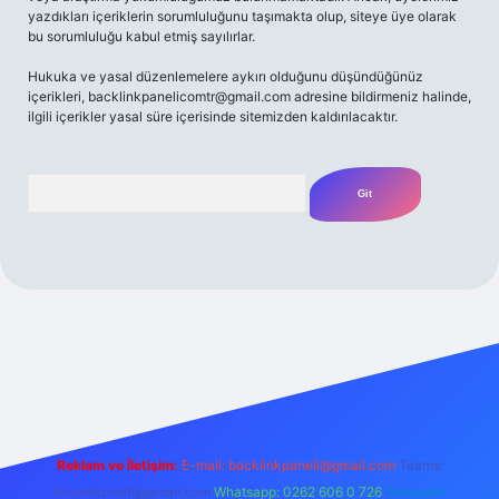
yazdıkları içeriklerin sorumluluğunu taşımakta olup, siteye üye olarak
bu sorumluluğu kabul etmiş sayılırlar.
Hukuka ve yasal düzenlemelere aykırı olduğunu düşündüğünüz
içerikleri,
backlinkpanelicomtr@gmail.com
adresine bildirmeniz halinde,
ilgili içerikler yasal süre içerisinde sitemizden kaldırılacaktır.
Arama
 bahis
Reklam ve İletişim:
E-mail:
backlinkpaneli@gmail.com
Teams:
forumhizmeti@gmail.com
Whatsapp: 0262 606 0 726
Telegram: