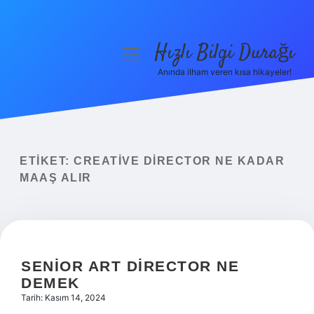
Hızlı Bilgi Durağı
menüyü
aç
Anında ilham veren kısa hikayeler!
Anasayfa
Gizlilik Politikası
Yasal Uyarı
ETIKET:
CREATIVE DIRECTOR NE KADAR
MAAŞ ALIR
Hakkımızda
SENIOR ART DIRECTOR NE
DEMEK
Tarih: Kasım 14, 2024