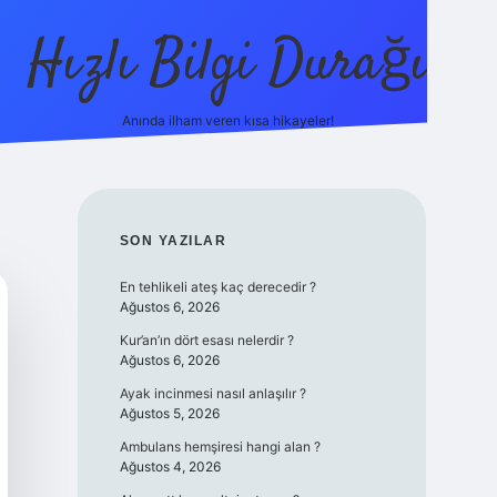
Hızlı Bilgi Durağı
Anında ilham veren kısa hikayeler!
ilbet giriş yap
b
SIDEBAR
SON YAZILAR
En tehlikeli ateş kaç derecedir ?
Ağustos 6, 2026
Kur’an’ın dört esası nelerdir ?
Ağustos 6, 2026
Ayak incinmesi nasıl anlaşılır ?
Ağustos 5, 2026
Ambulans hemşiresi hangi alan ?
Ağustos 4, 2026