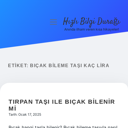
Hızlı Bilgi Durağı
menüyü
aç
Anında ilham veren kısa hikayeler!
Anasayfa
Gizlilik Politikası
Yasal Uyarı
ETIKET:
BIÇAK BILEME TAŞI KAÇ LIRA
Hakkımızda
TIRPAN TAŞI ILE BIÇAK BILENIR
MI
Tarih: Ocak 17, 2025
Bıçak hangi taşla bilenir? Bıçak bileme taşıyla nasıl