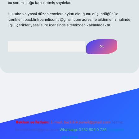
bu sorumluluğu kabul etmiş sayılırlar.
Hukuka ve yasal düzenlemelere aykırı olduğunu düşündüğünüz
içerikleri,
backlinkpanelicomtr@gmail.com
adresine bildirmeniz halinde,
ilgili içerikler yasal süre içerisinde sitemizden kaldırılacaktır.
Arama
er bahis
Reklam ve İletişim:
E-mail:
backlinkpaneli@gmail.com
Teams:
forumhizmeti@gmail.com
Whatsapp: 0262 606 0 726
Telegram:
@karabul