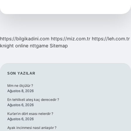
Ile
Bıçak
Bilenir
Mi
https://bilgikadini.com
https://miz.com.tr
https://leh.com.tr
knight online
nttgame
Sitemap
SIDEBAR
SON YAZILAR
Mm ne ölçülür ?
Ağustos 8, 2026
En tehlikeli ateş kaç derecedir ?
Ağustos 6, 2026
Kur’an’ın dört esası nelerdir ?
Ağustos 6, 2026
Ayak incinmesi nasıl anlaşılır ?