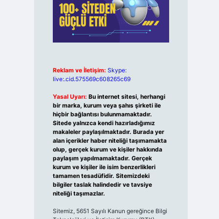
Reklam ve İletişim:
Skype:
live:.cid.575569c608265c69
Yasal Uyarı:
Bu internet sitesi, herhangi
bir marka, kurum veya şahıs şirketi ile
hiçbir bağlantısı bulunmamaktadır.
Sitede yalnızca kendi hazırladığımız
makaleler paylaşılmaktadır. Burada yer
alan içerikler haber niteliği taşımamakta
olup, gerçek kurum ve kişiler hakkında
paylaşım yapılmamaktadır. Gerçek
kurum ve kişiler ile isim benzerlikleri
tamamen tesadüfidir. Sitemizdeki
bilgiler taslak halindedir ve tavsiye
niteliği taşımazlar.
Sitemiz, 5651 Sayılı Kanun gereğince Bilgi