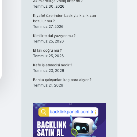
Akım arttıkça voltaj artar mı ?
Temmuz 30, 2026
Kıyafet üzerinden baskıyla kızlık zarı
bozulur mu ?
Temmuz 27, 2026
Kimlikte dul yazıyor mu ?
Temmuz 25, 2026
El falı doğru mu ?
Temmuz 25, 2026
Kafe işletmecisi nedir ?
Temmuz 23, 2026
Banka çalışanları kaç para alıyor ?
Temmuz 21, 2026