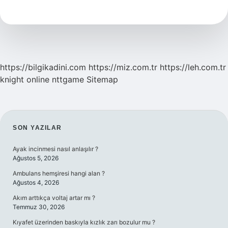
Bektaşîlik
Arasında
Ne
Fark
Var
https://bilgikadini.com
https://miz.com.tr
https://leh.com.tr
knight online
nttgame
Sitemap
SIDEBAR
SON YAZILAR
Ayak incinmesi nasıl anlaşılır ?
Ağustos 5, 2026
Ambulans hemşiresi hangi alan ?
Ağustos 4, 2026
Akım arttıkça voltaj artar mı ?
Temmuz 30, 2026
Kıyafet üzerinden baskıyla kızlık zarı bozulur mu ?