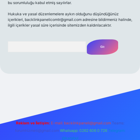
bu sorumluluğu kabul etmiş sayılırlar.
Hukuka ve yasal düzenlemelere aykırı olduğunu düşündüğünüz
içerikleri,
backlinkpanelicomtr@gmail.com
adresine bildirmeniz halinde,
ilgili içerikler yasal süre içerisinde sitemizden kaldırılacaktır.
Arama
 giriş yap
betexper bahis
Reklam ve İletişim:
E-mail:
backlinkpaneli@gmail.com
Teams:
forumhizmeti@gmail.com
Whatsapp: 0262 606 0 726
Telegram:
@karabul