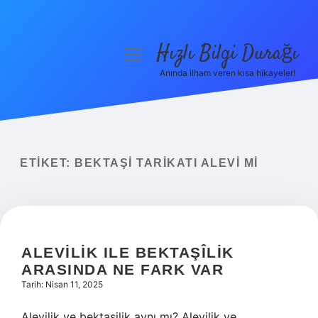
Hızlı Bilgi Durağı
menüyü
aç
Anında ilham veren kısa hikayeler!
Anasayfa
Gizlilik Politikası
Yasal Uyarı
ETIKET:
BEKTAŞI TARIKATI ALEVI MI
Hakkımızda
ALEVILIK ILE BEKTAŞÎLIK
ARASINDA NE FARK VAR
Tarih: Nisan 11, 2025
Alevilik ve bektaşilik aynı mı? Alevilik ve