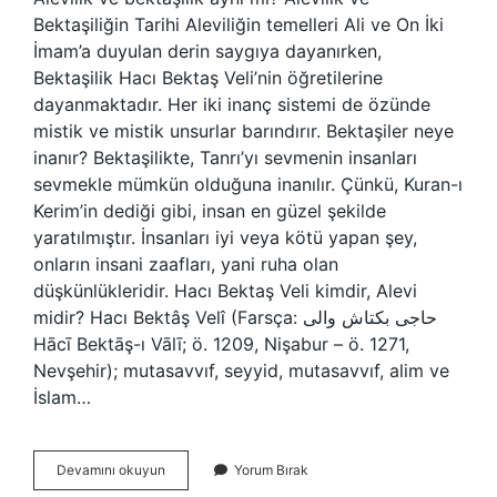
Bektaşiliğin Tarihi Aleviliğin temelleri Ali ve On İki
İmam’a duyulan derin saygıya dayanırken,
Bektaşilik Hacı Bektaş Veli’nin öğretilerine
dayanmaktadır. Her iki inanç sistemi de özünde
mistik ve mistik unsurlar barındırır. Bektaşiler neye
inanır? Bektaşilikte, Tanrı’yı ​​sevmenin insanları
sevmekle mümkün olduğuna inanılır. Çünkü, Kuran-ı
Kerim’in dediği gibi, insan en güzel şekilde
yaratılmıştır. İnsanları iyi veya kötü yapan şey,
onların insani zaafları, yani ruha olan
düşkünlükleridir. Hacı Bektaş Veli kimdir, Alevi
midir? Hacı Bektâş Velî (Farsça: حاجی بکتاش والی
Hācī Bektāş-ı Vālī; ö. 1209, Nişabur – ö. 1271,
Nevşehir); mutasavvıf, seyyid, mutasavvıf, alim ve
İslam…
Alevilik
Devamını okuyun
Yorum Bırak
Ile