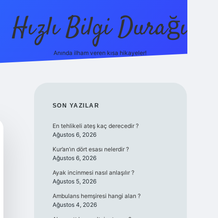
Hızlı Bilgi Durağı
Anında ilham veren kısa hikayeler!
ilbet giriş yap
betexper bahis
SIDEBAR
SON YAZILAR
En tehlikeli ateş kaç derecedir ?
Ağustos 6, 2026
Kur’an’ın dört esası nelerdir ?
Ağustos 6, 2026
Ayak incinmesi nasıl anlaşılır ?
Ağustos 5, 2026
Ambulans hemşiresi hangi alan ?
Ağustos 4, 2026