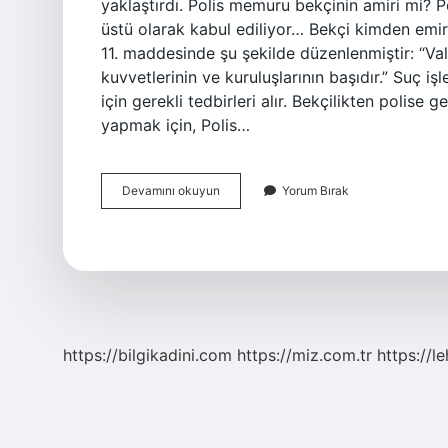
yaklaştırdı. Polis memuru bekçinin amiri mi? P
üstü olarak kabul ediliyor… Bekçi kimden emir a
11. maddesinde şu şekilde düzenlenmiştir: “Vali
kuvvetlerinin ve kuruluşlarının başıdır.” Suç
için gerekli tedbirleri alır. Bekçilikten polise
yapmak için, Polis…
Bekçi
Devamını okuyun
Yorum Bırak
Polisin
Astı
Mı
https://bilgikadini.com
https://miz.com.tr
https://l